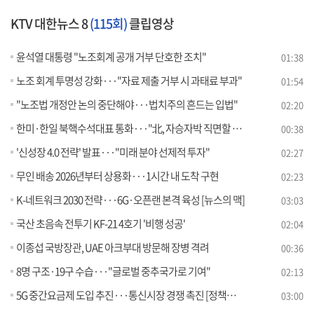
KTV 대한뉴스 8
(115회)
클립영상
윤석열 대통령 "노조회계 공개 거부 단호한 조치"
01:38
노조 회계 투명성 강화···"자료 제출 거부 시 과태료 부과"
01:54
"노조법 개정안 논의 중단해야···법치주의 흔드는 입법"
02:20
한미·한일 북핵수석대표 통화···"北, 자승자박 직면할 것"
00:38
'신성장 4.0 전략' 발표···"미래 분야 선제적 투자"
02:27
무인 배송 2026년부터 상용화···1시간 내 도착 구현
02:23
K-네트워크 2030 전략···6G·오픈랜 본격 육성 [뉴스의 맥]
03:03
국산 초음속 전투기 KF-21 4호기 '비행 성공'
02:04
이종섭 국방장관, UAE 아크부대 방문해 장병 격려
00:36
8명 구조·19구 수습···"글로벌 중추국가로 기여"
02:13
5G 중간요금제 도입 추진···통신시장 경쟁 촉진 [정책현장+]
03:00