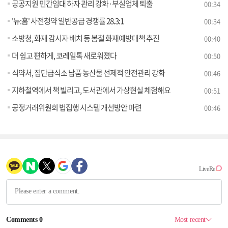
공공지원 민간임대 하자 관리 강화·부실업체 퇴출
00:34
'뉴:홈' 사전청약 일반공급 경쟁률 28.3:1
00:34
소방청, 화재 감시자 배치 등 봄철 화재예방대책 추진
00:40
더 쉽고 편하게, 코레일톡 새로워졌다
00:50
식약처, 집단급식소 납품 농산물 선제적 안전관리 강화
00:46
지하철역에서 책 빌리고, 도서관에서 가상현실 체험해요
00:51
공정거래위원회 법집행 시스템 개선방안 마련
00:46