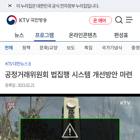
본
메
전
이 누리집은 대한민국 공식 전자정부 누리집입니다.
문
뉴
체
바
바
메
KTV 국민방송
온 에어
로
로
뉴
공식 누리집 주소 확인하기
메뉴 열기
가
가
바
go.kr 주소를 사용하는 누리집은 대한민국 정부기관이 관리하는 누리집입
기
기
로
뉴스
프로그램
온라인콘텐츠
편성표
니다.
가
이밖에 or.kr 또는 .kr등 다른 도메인 주소를 사용하고 있다면 아래 URL에
기
전체
정책
문화/교양
보도
특집
국가기념식
종영
서 도메인 주소를 확인해 보세요
운영중인 공식 누리집보기
KTV 대한뉴스 8
공정거래위원회 법집행 시스템 개선방안 마련
등록일 : 2023.02.21