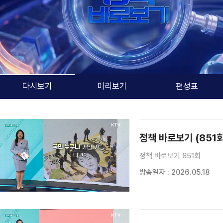
다시보기
미리보기
편성표
검색 조건
검색어 입력
검색
정책 바로보기 (851회
정책 바로보기 851회
방송일자 : 2026.05.18