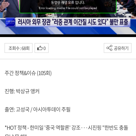
조회수 : 68회
0
공유하기
주간 정책&이슈 (105회)
진행: 박상규 앵커
출연: 고성국 / 아시아투데이 주필
*HOT 정책 - 한미일 '중국 역할론' 강조···시진핑 "한반도 충돌