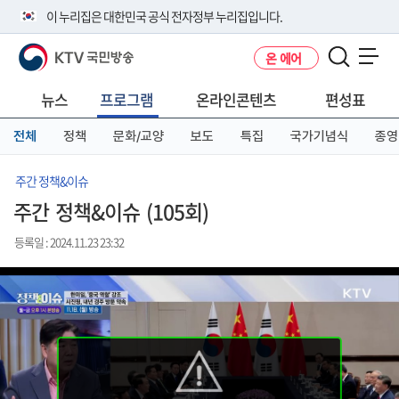
본
메
전
이 누리집은 대한민국 공식 전자정부 누리집입니다.
문
뉴
체
바
바
메
KTV 국민방송
온 에어
로
로
뉴
공식 누리집 주소 확인하기
메뉴 열기
가
가
바
go.kr 주소를 사용하는 누리집은 대한민국 정부기관이 관리하는 누리집입
기
기
로
뉴스
프로그램
온라인콘텐츠
편성표
니다.
가
이밖에 or.kr 또는 .kr등 다른 도메인 주소를 사용하고 있다면 아래 URL에
기
전체
정책
문화/교양
보도
특집
국가기념식
종영
서 도메인 주소를 확인해 보세요
운영중인 공식 누리집보기
주간 정책&이슈
주간 정책&이슈 (105회)
등록일 : 2024.11.23 23:32