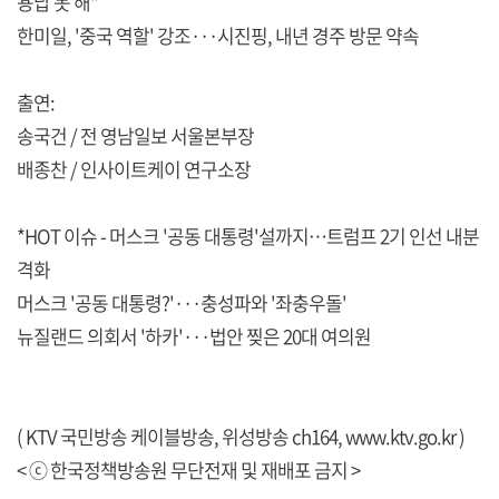
용납 못 해"
한미일, '중국 역할' 강조···시진핑, 내년 경주 방문 약속
출연:
송국건 / 전 영남일보 서울본부장
배종찬 / 인사이트케이 연구소장
*HOT 이슈 - 머스크 '공동 대통령'설까지…트럼프 2기 인선 내분
격화
머스크 '공동 대통령?'···충성파와 '좌충우돌'
뉴질랜드 의회서 '하카'···법안 찢은 20대 여의원
( KTV 국민방송 케이블방송, 위성방송 ch164,
www.ktv.go.kr
)
< ⓒ 한국정책방송원 무단전재 및 재배포 금지 >