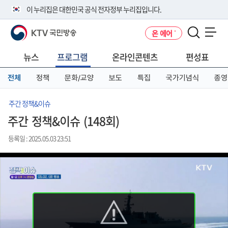
본
메
전
이 누리집은 대한민국 공식 전자정부 누리집입니다.
문
뉴
체
바
바
메
KTV 국민방송
온 에어
로
로
뉴
공식 누리집 주소 확인하기
메뉴 열기
가
가
바
go.kr 주소를 사용하는 누리집은 대한민국 정부기관이 관리하는 누리집입
기
기
로
뉴스
프로그램
온라인콘텐츠
편성표
니다.
가
이밖에 or.kr 또는 .kr등 다른 도메인 주소를 사용하고 있다면 아래 URL에
기
전체
정책
문화/교양
보도
특집
국가기념식
종영
서 도메인 주소를 확인해 보세요
운영중인 공식 누리집보기
주간 정책&이슈
주간 정책&이슈 (148회)
등록일 : 2025.05.03 23:51