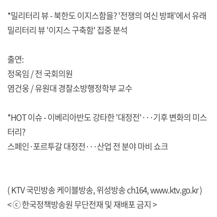
*밀리터리 뷰 - 북한도 이지스함을? '전쟁의 여신 방패'에서 유래
밀리터리 뷰 '이지스 구축함' 집중 분석
출연:
정옥임 / 전 국회의원
염건웅 / 유원대 경찰소방행정학부 교수
*HOT 이슈 - 이베리아반도 강타한 '대정전'···기후 변화의 미스
터리?
스페인·포르투갈 대정전···산업 전 분야 마비 쇼크
( KTV 국민방송 케이블방송, 위성방송 ch164,
www.ktv.go.kr
)
< ⓒ 한국정책방송원 무단전재 및 재배포 금지 >