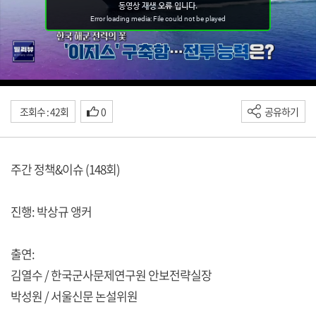
조회수 : 42회
0
공유하기
주간 정책&이슈 (148회)
진행: 박상규 앵커
출연:
김열수 / 한국군사문제연구원 안보전략실장
박성원 / 서울신문 논설위원