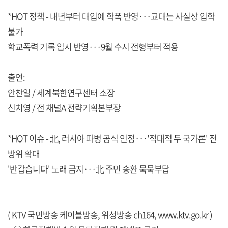
*HOT 정책 - 내년부터 대입에 학폭 반영···교대는 사실상 입학
불가
학교폭력 기록 입시 반영···9월 수시 전형부터 적용
출연:
안찬일 / 세계북한연구센터 소장
신치영 / 전 채널A 전략기획본부장
*HOT 이슈 - 北, 러시아 파병 공식 인정···'적대적 두 국가론' 전
방위 확대
'반갑습니다' 노래 금지···北 주민 송환 묵묵부답
( KTV 국민방송 케이블방송, 위성방송 ch164,
www.ktv.go.kr
)