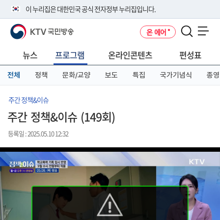
본
메
전
이 누리집은 대한민국 공식 전자정부 누리집입니다.
문
뉴
체
바
바
메
KTV 국민방송
온 에어
로
로
뉴
공식 누리집 주소 확인하기
메뉴 열기
가
가
바
go.kr 주소를 사용하는 누리집은 대한민국 정부기관이 관리하는 누리집입
기
기
로
뉴스
프로그램
온라인콘텐츠
편성표
니다.
가
이밖에 or.kr 또는 .kr등 다른 도메인 주소를 사용하고 있다면 아래 URL에
기
전체
정책
문화/교양
보도
특집
국가기념식
종영
서 도메인 주소를 확인해 보세요
운영중인 공식 누리집보기
주간 정책&이슈
주간 정책&이슈 (149회)
등록일 : 2025.05.10 12:32