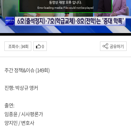
조회수 : 34회
0
공유하기
주간 정책&이슈 (149회)
진행: 박상규 앵커
출연:
임종윤 / 시사평론가
양지민 / 변호사