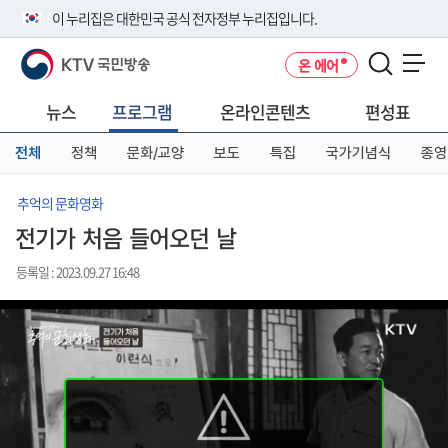
본
메
전
이 누리집은 대한민국 공식 전자정부 누리집입니다.
문
뉴
체
바
바
메
KTV 국민방송
온 에어
로
로
뉴
공식 누리집 주소 확인하기
메뉴 열기
가
가
바
go.kr 주소를 사용하는 누리집은 대한민국 정부기관이 관리하는 누리집입
기
기
로
뉴스
프로그램
온라인콘텐츠
편성표
니다.
가
이밖에 or.kr 또는 .kr등 다른 도메인 주소를 사용하고 있다면 아래 URL에
기
전체
정책
문화/교양
보도
특집
국가기념식
종영
서 도메인 주소를 확인해 보세요
운영중인 공식 누리집보기
추억의 문화영화
전기가 처음 들어오던 날
등록일 : 2023.09.27 16:48