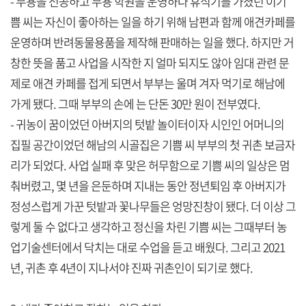
- 무용을 전공하고 무용 학원을 운영하다 휴식기를 가졌던 이기
쁨 씨는 자신이 좋아하는 일을 하기 위해 남편과 함께 애견카페를
운영하며 반려동물용품을 제작해 판매하는 일을 했다. 하지만 거
창한 뜻을 품고 사업을 시작한 지 얼마 되지도 않아 임대 관련 문
제로 애견 카페를 접게 되면서 부부는 울며 겨자 먹기로 해남에
가게 됐다. 그때 부부의 손에 는 단돈 30만 원이 전부였다.
- 귀농이 꿈이었던 아버지의 텃밭 놀이터이자 시인인 어머니의
집필 공간이었던 해남의 시골집은 기쁨 씨 부부의 첫 귀촌 보금자
리가 되었다. 사업 실패 후 맞은 허무함으로 기쁨 씨의 일상은 멈
춰버렸고, 몇 년을 은둔하며 지내는 동안 정년퇴임 후 아버지가
정성스럽게 가꾼 텃밭과 꽃나무들은 엉망진창이 됐다. 더 이상 그
렇게 둘 수 없다고 생각하고 정신을 차린 기쁨 씨는 그때부터 농
업기술센터에서 닥치는 대로 수업을 듣고 배웠다. 그리고 2021
년, 귀촌 후 4년이 지나서야 진짜 귀촌인이 되기로 했다.