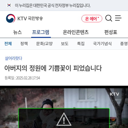
본
메
전
이 누리집은 대한민국 공식 전자정부 누리집입니다.
문
뉴
체
바
바
메
KTV 국민방송
온 에어
로
로
뉴
공식 누리집 주소 확인하기
메뉴 열기
가
가
바
go.kr 주소를 사용하는 누리집은 대한민국 정부기관이 관리하는 누리집입
기
기
로
뉴스
프로그램
온라인콘텐츠
편성표
니다.
가
이밖에 or.kr 또는 .kr등 다른 도메인 주소를 사용하고 있다면 아래 URL에
기
전체
정책
문화/교양
보도
특집
국가기념식
종영
서 도메인 주소를 확인해 보세요
운영중인 공식 누리집보기
살어리랏다
아버지의 정원에 기쁨꽃이 피었습니다
등록일 : 2025.02.28 17:54