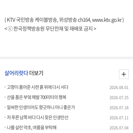
( KTV 국민방송 케이블방송, 위성방송 ch164,
www.ktv.go.kr
)
< ⓒ 한국정책방송원 무단전재 및 재배포 금지 >
살어리랏다
더보기
고향이 품어준 시련 흙 위에 다시 서다
2026.08.01
산을 품은 부엌 해발 700미터의 행복
2026.07.25
알싸한 인생이어도 향긋하니 아니 좋은가
2026.07.18
저 푸른 남쪽 바다 다시 찾은 인생만선
2026.07.11
나를 살린 약초, 여름을 부탁해
2026.07.04