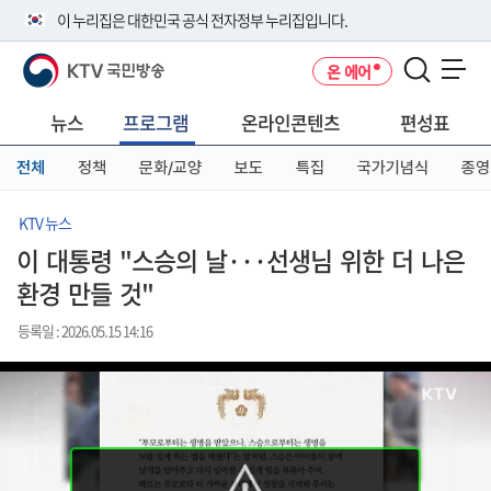
본
메
전
이 누리집은 대한민국 공식 전자정부 누리집입니다.
문
뉴
체
바
바
메
KTV 국민방송
온 에어
로
로
뉴
공식 누리집 주소 확인하기
메뉴 열기
가
가
바
go.kr 주소를 사용하는 누리집은 대한민국 정부기관이 관리하는 누리집입
기
기
로
뉴스
프로그램
온라인콘텐츠
편성표
니다.
가
이밖에 or.kr 또는 .kr등 다른 도메인 주소를 사용하고 있다면 아래 URL에
기
전체
정책
문화/교양
보도
특집
국가기념식
종영
서 도메인 주소를 확인해 보세요
운영중인 공식 누리집보기
KTV 뉴스
이 대통령 "스승의 날···선생님 위한 더 나은
환경 만들 것"
등록일 : 2026.05.15 14:16