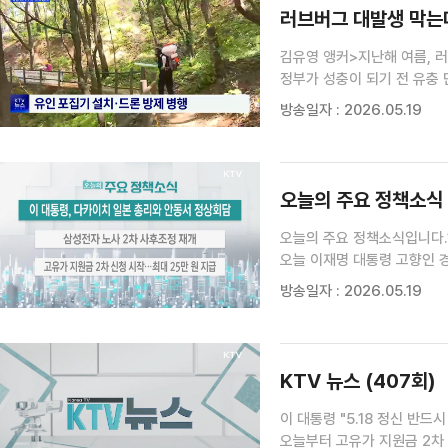
러브버그 대발생 막는다
김유영 앵커>지난해 여름, 
정부가 성충이 되기 전 유충
현장에 최다희 기자가 다녀왔습
방송일자 : 2026.05.19
관악산과 계양산 등 수도권 
오늘의 주요 정책소식 (26
오늘의 주요 정책소식입니다.
오늘 이재명 대통령 고향인 
회담이 열린 이후 넉 달 만의
방송일자 : 2026.05.19
사후조정이 오늘 오전 중앙노
KTV 뉴스 (407회)
이 대통령 "5.18 정신 반드
오늘부터 고유가 지원금 2차 신