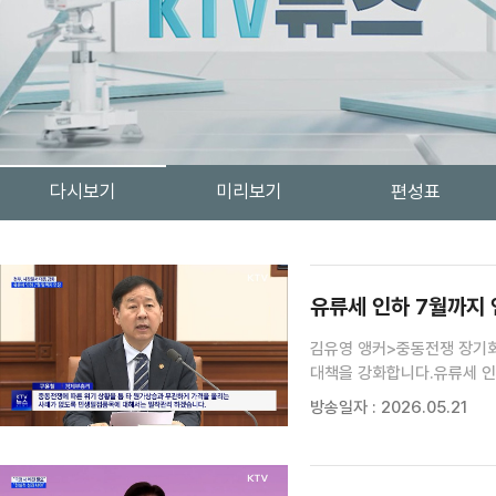
다시보기
미리보기
편성표
검색 조건
검색어 입력
검색
유류세 인하 7월까지 
김유영 앵커>중동전쟁 장기화
대책을 강화합니다.유류세 인하
과징금과 처벌도 대폭 강화하
방송일자 : 2026.05.21
불안에 대한 대응 수위를 한층