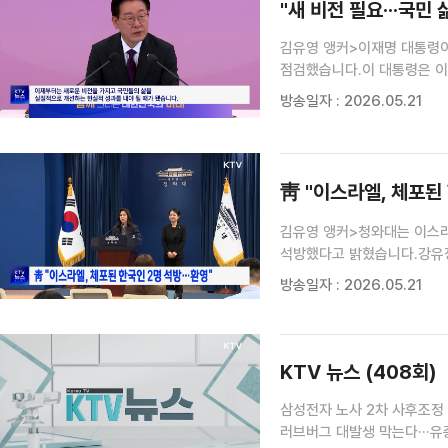
"새 비전 필요···국민
김유영 앵커>이재명 대통령이
점검했습니다.이 대통령은 이
성과를 내야한다고 강조했습
방송일자 : 2026.05.21
간담회(장소: 21일, 청와대 
靑 "이스라엘, 체포된 
김유영 앵커>청와대는 이스라
석방했다고 밝혔습니다.강유정
강한 유감을 표하지만, 이번
방송일자 : 2026.05.21
이재명 대통령은 국무회의(20
KTV 뉴스 (408회)
삼성전자 노사 2차 사후조정 재
러브버그 대발생 막는다···유충 