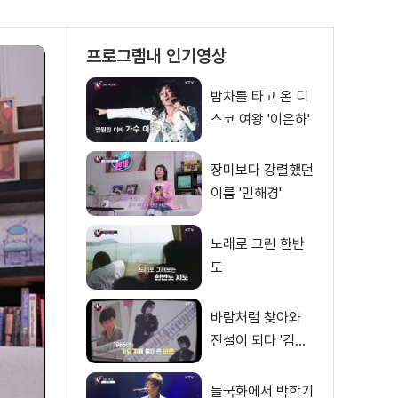
프로그램내 인기영상
밤차를 타고 온 디
스코 여왕 '이은하'
장미보다 강렬했던
이름 '민해경'
노래로 그린 한반
도
바람처럼 찾아와
전설이 되다 '김범
룡'
들국화에서 박학기