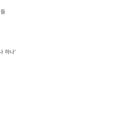
곡들
나 하나'