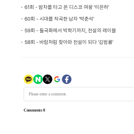
61회 - 밤차를 타고 온 디스코 여왕 '이은하'
60회 - 시대를 작곡한 남자 '박춘석'
59회 - 들국화에서 박학기까지, 전설의 레이블
58회 - 바람처럼 찾아와 전설이 되다 '김범룡'