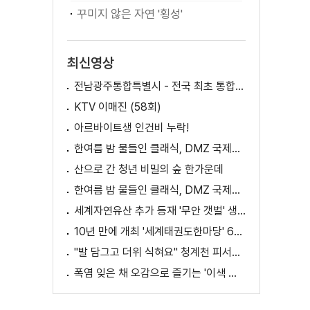
꾸미지 않은 자연 '횡성'
최신영상
전남광주통합특별시 - 전국 최초 통합돌봄 모델
KTV 이매진 (58회)
아르바이트생 인건비 누락!
한여름 밤 물들인 클래식, DMZ 국제음악제 성황
산으로 간 청년 비밀의 숲 한가운데
한여름 밤 물들인 클래식, DMZ 국제음악제 성황
세계자연유산 추가 등재 '무안 갯벌' 생태 체험
10년 만에 개최 '세계태권도한마당' 61개국 참가
"발 담그고 더위 식혀요" 청계천 피서지로 인기
폭염 잊은 채 오감으로 즐기는 '이색 독서' 인기