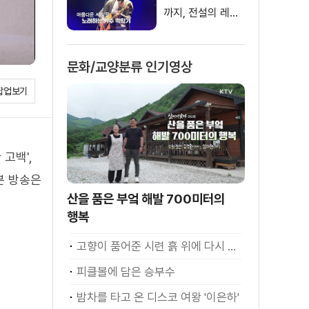
까지, 전설의 레이
블
문화/교양분류 인기영상
팝업보기
고백',
본 방송은
산을 품은 부엌 해발 700미터의
행복
고향이 품어준 시련 흙 위에 다시 서다
피클볼에 담은 승부수
밤차를 타고 온 디스코 여왕 '이은하'