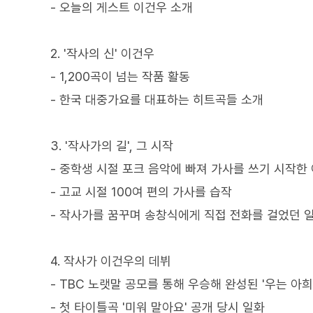
- 오늘의 게스트 이건우 소개
2. '작사의 신' 이건우
- 1,200곡이 넘는 작품 활동
- 한국 대중가요를 대표하는 히트곡들 소개
3. '작사가의 길', 그 시작
- 중학생 시절 포크 음악에 빠져 가사를 쓰기 시작한
- 고교 시절 100여 편의 가사를 습작
- 작사가를 꿈꾸며 송창식에게 직접 전화를 걸었던 
4. 작사가 이건우의 데뷔
- TBC 노랫말 공모를 통해 우승해 완성된 '우는 아희
- 첫 타이틀곡 '미워 말아요' 공개 당시 일화