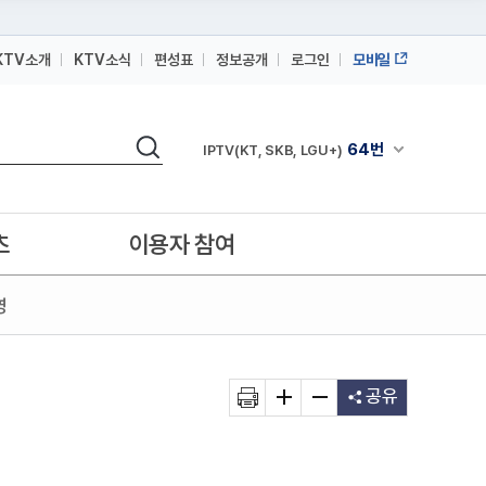
KTV소개
KTV소식
편성표
정보공개
로그인
모바일
164번
스카이라이프
64번
검색
IPTV(KT, SKB, LGU+)
채널안내 펼쳐
164번
스카이라이프
64번
IPTV(KT, SKB, LGU+)
츠
이용자 참여
164번
스카이라이프
영
공유