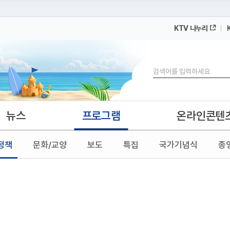
KTV 나누리
 누리집입니다.
 아래 URL에서 도메인 주소를 확인해 보세요
검색
뉴스
프로그램
온라인콘텐
정책
문화/교양
보도
특집
국가기념식
종