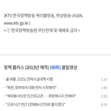
(KTV 한국정책방송 케이블방송, 위성방송 ch164,
www.ktv.go.kr )
< ⓒ 한국정책방송원 무단전재 및 재배포 금지 >
정책 플러스 (2013년 제작)
(98회)
클립영상
올 여름 고강도 전력수급대책 시행
1:37
"북한, 정부와의 대화 먼저 시작해야"
1:55
"해외봉사단은 민간외교관···희망메시지 전해야"
2:53
"근로시간 연간 1천900시간대로 줄이겠다"
0:35