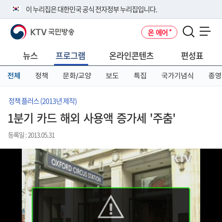
본
메
전
이 누리집은 대한민국 공식 전자정부 누리집입니다.
문
뉴
체
바
바
메
KTV 국민방송
온 에어
로
로
뉴
공식 누리집 주소 확인하기
메뉴 열기
가
가
바
go.kr 주소를 사용하는 누리집은 대한민국 정부기관이 관리하는 누리집입
기
기
로
뉴스
프로그램
온라인콘텐츠
편성표
니다.
가
이밖에 or.kr 또는 .kr등 다른 도메인 주소를 사용하고 있다면 아래 URL에
기
전체
정책
문화/교양
보도
특집
국가기념식
종영
서 도메인 주소를 확인해 보세요
운영중인 공식 누리집보기
정책 플러스 (2013년 제작)
1분기 카드 해외 사용액 증가세 '주춤'
등록일 : 2013.05.31