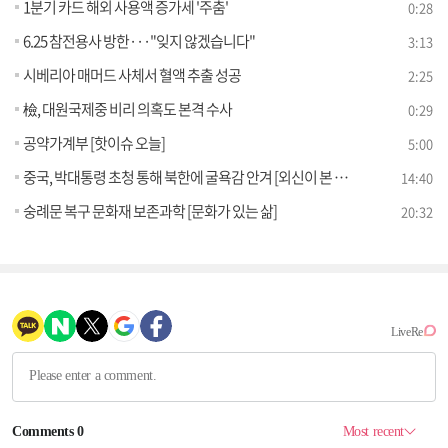
1분기 카드 해외 사용액 증가세 '주춤'
0:28
6.25 참전용사 방한···"잊지 않겠습니다"
3:13
시베리아 매머드 사체서 혈액 추출 성공
2:25
檢, 대원국제중 비리 의혹도 본격 수사
0:29
공약가계부 [핫이슈 오늘]
5:00
중국, 박대통령 초청 통해 북한에 굴욕감 안겨 [외신이 본 한국]
14:40
숭례문 복구 문화재 보존과학 [문화가 있는 삶]
20:32