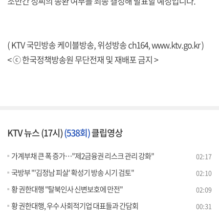
조만간 정씨의 송환 여부를 최종 결정해 발표할 예정입니다.
( KTV 국민방송 케이블방송, 위성방송 ch164,
www.ktv.go.kr
)
< ⓒ 한국정책방송원 무단전재 및 재배포 금지 >
KTV 뉴스 (17시)
(538회)
클립영상
가계부채 큰 폭 증가…"제2금융권 리스크 관리 강화"
02:17
국방부 "'김정남 피살' 확성기 방송 시기 검토"
02:10
황 권한대행 "탈북인사 신변보호에 만전"
02:09
황 권한대행, 우수 사회적기업 대표들과 간담회
00:31