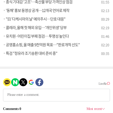
종식 기대감 '고조'…축산물 부당 가격인상 점검
01:55
'동해' 홍보 동영상 공개…12개국 언어로 제작
02:13
"日 '다케시마의 날' 예의주시…단호 대응"
00:29
콜레라, 올해 첫 해외 유입…'개인위생' 당부
02:19
유치원·어린이집 부패 점검… 투명성 높인다
01:46
공영홈쇼핑, 올 매출 9천억원 목표…"판로개척 선도"
02:20
특검 "정유라 조기송환 대비 준비 중"
00:35