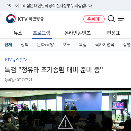
본
메
전
이 누리집은 대한민국 공식 전자정부 누리집입니다.
문
뉴
체
바
바
메
KTV 국민방송
온 에어
로
로
뉴
공식 누리집 주소 확인하기
메뉴 열기
가
가
바
go.kr 주소를 사용하는 누리집은 대한민국 정부기관이 관리하는 누리집입
기
기
로
뉴스
프로그램
온라인콘텐츠
편성표
니다.
가
이밖에 or.kr 또는 .kr등 다른 도메인 주소를 사용하고 있다면 아래 URL에
기
전체
정책
문화/교양
보도
특집
국가기념식
종영
서 도메인 주소를 확인해 보세요
운영중인 공식 누리집보기
KTV 뉴스 (17시)
특검 "정유라 조기송환 대비 준비 중"
등록일 : 2017.02.21