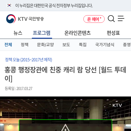
본
메
전
이 누리집은 대한민국 공식 전자정부 누리집입니다.
문
뉴
체
바
바
메
KTV 국민방송
온 에어
로
로
뉴
공식 누리집 주소 확인하기
메뉴 열기
가
가
바
go.kr 주소를 사용하는 누리집은 대한민국 정부기관이 관리하는 누리집입
기
기
로
뉴스
프로그램
온라인콘텐츠
편성표
니다.
가
이밖에 or.kr 또는 .kr등 다른 도메인 주소를 사용하고 있다면 아래 URL에
기
전체
정책
문화/교양
보도
특집
국가기념식
종영
서 도메인 주소를 확인해 보세요
운영중인 공식 누리집보기
정책 오늘 (2015~2017년 제작)
홍콩 행정장관에 친중 캐리 람 당선 [월드 투데
이]
등록일 : 2017.03.27