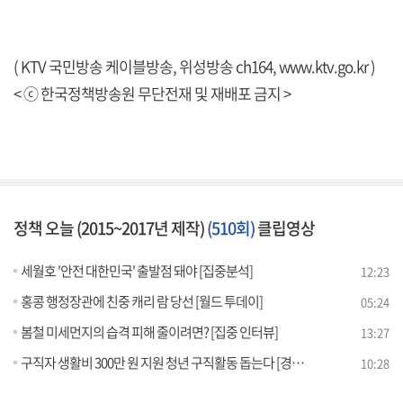
( KTV 국민방송 케이블방송, 위성방송 ch164,
www.ktv.go.kr
)
< ⓒ 한국정책방송원 무단전재 및 재배포 금지 >
정책 오늘 (2015~2017년 제작)
(510회)
클립영상
세월호 '안전 대한민국' 출발점 돼야 [집중분석]
12:23
홍콩 행정장관에 친중 캐리 람 당선 [월드 투데이]
05:24
봄철 미세먼지의 습격 피해 줄이려면? [집중 인터뷰]
13:27
구직자 생활비 300만 원 지원 청년 구직활동 돕는다 [경제인사이드]
10:28