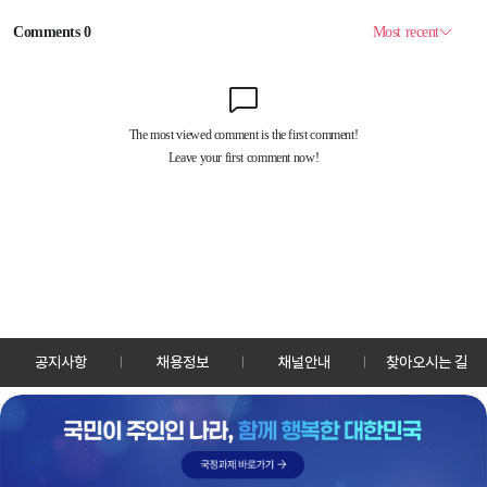
공지사항
채용정보
채널안내
찾아오시는 길
30128 세종특별자치시 정부2청사로 13 한국정책방송원 KTV
TEL: 044-204-8000
Copyrightⓒ KTV 국민방송 All Rights Reserved.
PC버전
앱 다운로드