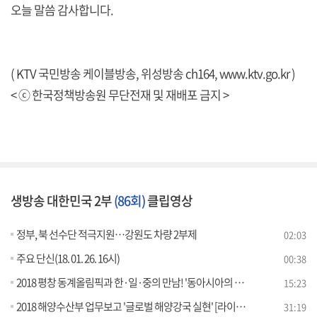
오늘 말씀 감사합니다.
( KTV 국민방송 케이블방송, 위성방송 ch164,
www.ktv.go.kr
)
< ⓒ 한국정책방송원 무단전재 및 재배포 금지 >
생방송 대한민국 2부
(86회)
클립영상
정부, 북 선수단 적극지원…강원도 차량 2부제
02:03
주요 단신(18. 01. 26. 16시)
00:38
2018 평창 동계올림픽과 한·일·중의 만남! '동아시아의 호랑이 미술展'
15:23
2018 해양수산부 업무보고 '글로벌 해양강국 실현' [라이브 이슈]
31:19