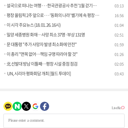
설국으로 떠나는 여행···한국관광공사 추천 '1월 걷기길' [문화 브리핑]
03:13
평창 올림픽 2주 앞으로···'동화의 나라' 벨기에 속 평창 열기 [세계 속 한국]
16:56
이 시각 주요뉴스 (18. 01. 26. 16시)
01:04
밀양 세종병원 화재…사망 최소 37명·부상 131명
02:51
문 대통령 "추가 사망자 발생 최소화에 만전"
01:59
이 총리 "면목 없어…책임 규명 따라야 할 것"
01:26
北 선발대 방남 이틀째…평창 시설 중점 점검
02:05
UN, 시리아 평화회담 개최 [월드 투데이]
03:43