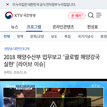
본
메
전
이 누리집은 대한민국 공식 전자정부 누리집입니다.
문
뉴
체
바
바
메
KTV 국민방송
온 에어
로
로
뉴
공식 누리집 주소 확인하기
메뉴 열기
가
가
바
go.kr 주소를 사용하는 누리집은 대한민국 정부기관이 관리하는 누리집입
기
기
로
뉴스
프로그램
온라인콘텐츠
편성표
니다.
가
이밖에 or.kr 또는 .kr등 다른 도메인 주소를 사용하고 있다면 아래 URL에
기
전체
정책
문화/교양
보도
특집
국가기념식
종영
서 도메인 주소를 확인해 보세요
운영중인 공식 누리집보기
생방송 대한민국 2부
2018 해양수산부 업무보고 '글로벌 해양강국
실현' [라이브 이슈]
등록일 : 2018.01.26