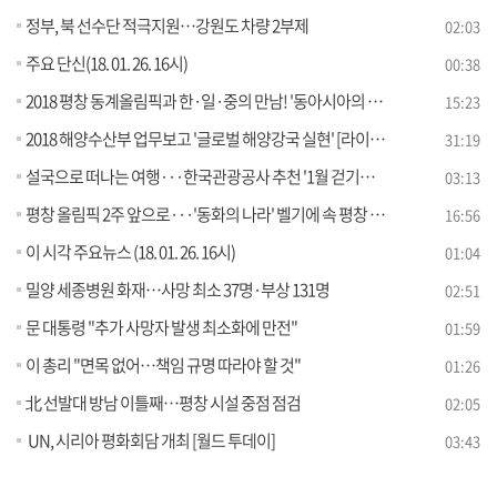
정부, 북 선수단 적극지원…강원도 차량 2부제
02:03
주요 단신(18. 01. 26. 16시)
00:38
2018 평창 동계올림픽과 한·일·중의 만남! '동아시아의 호랑이 미술展'
15:23
2018 해양수산부 업무보고 '글로벌 해양강국 실현' [라이브 이슈]
31:19
설국으로 떠나는 여행···한국관광공사 추천 '1월 걷기길' [문화 브리핑]
03:13
평창 올림픽 2주 앞으로···'동화의 나라' 벨기에 속 평창 열기 [세계 속 한국]
16:56
이 시각 주요뉴스 (18. 01. 26. 16시)
01:04
밀양 세종병원 화재…사망 최소 37명·부상 131명
02:51
문 대통령 "추가 사망자 발생 최소화에 만전"
01:59
이 총리 "면목 없어…책임 규명 따라야 할 것"
01:26
北 선발대 방남 이틀째…평창 시설 중점 점검
02:05
UN, 시리아 평화회담 개최 [월드 투데이]
03:43