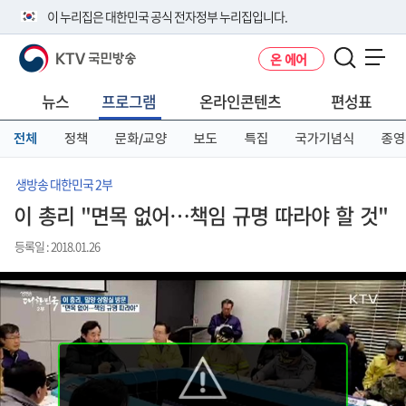
본
메
전
이 누리집은 대한민국 공식 전자정부 누리집입니다.
문
뉴
체
바
바
메
KTV 국민방송
온 에어
로
로
뉴
공식 누리집 주소 확인하기
메뉴 열기
가
가
바
go.kr 주소를 사용하는 누리집은 대한민국 정부기관이 관리하는 누리집입
기
기
로
뉴스
프로그램
온라인콘텐츠
편성표
니다.
가
이밖에 or.kr 또는 .kr등 다른 도메인 주소를 사용하고 있다면 아래 URL에
기
전체
정책
문화/교양
보도
특집
국가기념식
종영
서 도메인 주소를 확인해 보세요
운영중인 공식 누리집보기
생방송 대한민국 2부
이 총리 "면목 없어…책임 규명 따라야 할 것"
등록일 : 2018.01.26