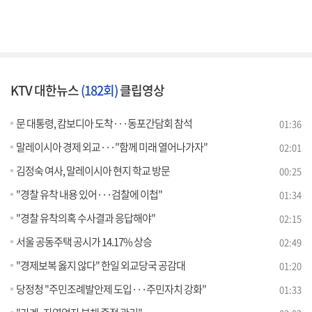
KTV 대한뉴스
(182회)
클립영상
문 대통령, 캄보디아 도착···동포간담회 참석
01:36
말레이시아 경제 외교···"함께 미래 열어나가자"
02:01
김정숙 여사, 말레이시아 현지 학교 방문
00:25
"경찰 유착 내용 있어···검찰에 이첩"
01:34
"경찰 유착의혹 수사결과 응답해야"
02:15
서울 공동주택 공시가 14.17% 상승
02:49
"경제보복 옳지 않다" 한일 외교당국 공감대
01:20
당정청 "주민조례발안제 도입···주민자치 강화"
01:33