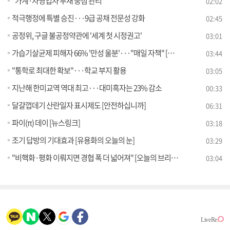
"가계·자영업자 부채 중점 관리"
02:02
적극행정에 특별 승진···9급 공채 전문성 강화
02:45
공정위, 구글 불공정약관에 '세계 첫 시정권고'
03:01
가습기살균제 피해자 66% '만성 울분'···"매일 자책" [현장in]
03:44
"통학로 최대한 확보"···학교 부지 활용
03:05
지난해 한미교역 역대 최고···대미흑자는 23% 감소
00:33
달걀껍데기 산란일자 표시제도 [안전하십니까]
06:31
파이(π) 데이 [뉴스링크]
03:18
조기 답방의 기대효과 [유용화의 오늘의 눈]
03:29
"비핵화·평화 이뤄지면 경협 폭 더 넓어져" [오늘의 브리핑]
03:04