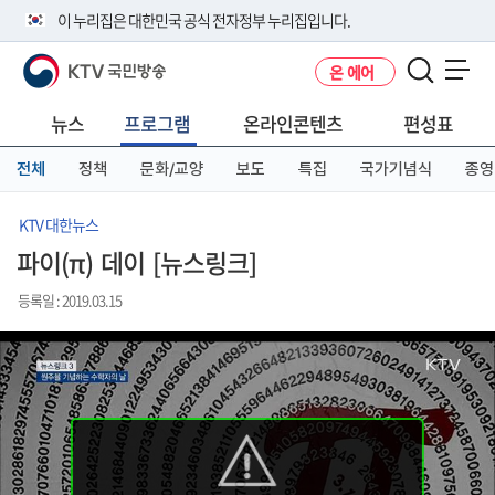
본
메
전
이 누리집은 대한민국 공식 전자정부 누리집입니다.
문
뉴
체
바
바
메
KTV 국민방송
온 에어
로
로
뉴
공식 누리집 주소 확인하기
메뉴 열기
가
가
바
go.kr 주소를 사용하는 누리집은 대한민국 정부기관이 관리하는 누리집입
기
기
로
뉴스
프로그램
온라인콘텐츠
편성표
니다.
가
이밖에 or.kr 또는 .kr등 다른 도메인 주소를 사용하고 있다면 아래 URL에
기
전체
정책
문화/교양
보도
특집
국가기념식
종영
서 도메인 주소를 확인해 보세요
운영중인 공식 누리집보기
KTV 대한뉴스
파이(π) 데이 [뉴스링크]
등록일 : 2019.03.15