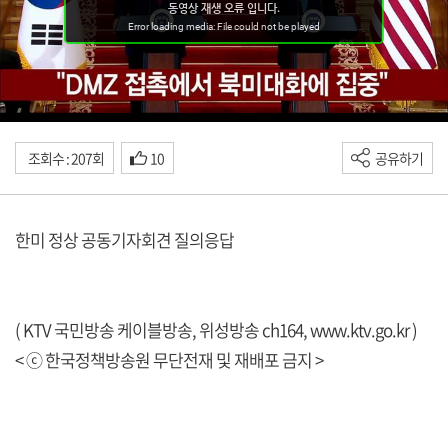
조회수 : 207회
10
공유하기
한미 정상 공동기자회견 질의응답
( KTV 국민방송 케이블방송, 위성방송 ch164,
www.ktv.go.kr
)
< ⓒ 한국정책방송원 무단전재 및 재배포 금지 >