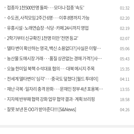
접종자 1천500만명 돌파···모더나 접종 '속도'
01:32
수도권, 사적모임 2주간 6명···이후 8명까지 가능
02:20
유흥시설·노래연습장·식당·카페 24시까지 영업
02:19
2학기부터 신규확진 1천명 미만 '전면 등교'
02:07
델타 변이 확산하는 영국, 백신 소용없다? [사실은 이렇습니다]
05:06
농산물 도매시장 거래···품질 상관없는 경매 가격? [사실은 이렇습니다]
05:43
오늘 한미일 북핵 수석대표 협의···대북 메시지 주목
15:35
전세계 델타변이 '심각'···중국도 덮쳤다 [월드 투데이]
04:11
재난 극복·일자리 충격 완화···문재인 정부 4년 포용복지는?
13:55
지자체 반부패 협력 강화 업무 협약 결과·계획 브리핑
18:58
잘못 보낸 돈 OO가 받아준다!!! [S&News]
04:26