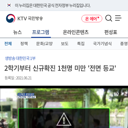
본
메
전
이 누리집은 대한민국 공식 전자정부 누리집입니다.
문
뉴
체
바
바
메
KTV 국민방송
온 에어
로
로
뉴
공식 누리집 주소 확인하기
메뉴 열기
가
가
바
go.kr 주소를 사용하는 누리집은 대한민국 정부기관이 관리하는 누리집입
기
기
로
뉴스
프로그램
온라인콘텐츠
편성표
니다.
가
이밖에 or.kr 또는 .kr등 다른 도메인 주소를 사용하고 있다면 아래 URL에
기
전체
정책
문화/교양
보도
특집
국가기념식
종영
서 도메인 주소를 확인해 보세요
운영중인 공식 누리집보기
생방송 대한민국 1부
2학기부터 신규확진 1천명 미만 '전면 등교'
등록일 : 2021.06.21