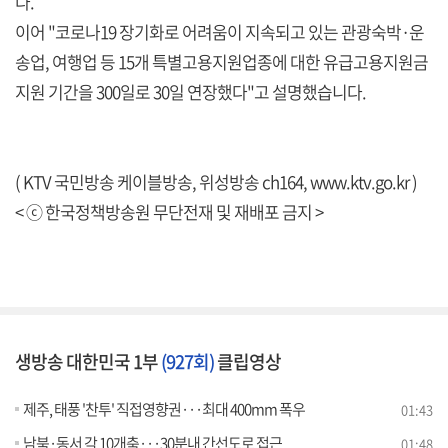
다.
이어 "코로나19 장기화로 어려움이 지속되고 있는 관광숙박·운
송업, 여행업 등 15개 특별고용지원업종에 대한 유급고용지원금
지원 기간을 300일로 30일 연장했다"고 설명했습니다.
( KTV 국민방송 케이블방송, 위성방송 ch164,
www.ktv.go.kr
)
< ⓒ 한국정책방송원 무단전재 및 재배포 금지 >
생방송 대한민국 1부
(927회)
클립영상
제주, 태풍 '찬투' 직접영향권···최대 400mm 폭우
01:43
남북·동서 각 10개축···30분내 간선도로 접근
01:48