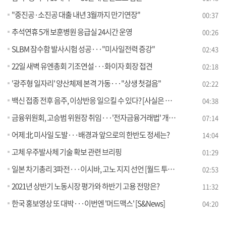
"중진공·소진공 대출 내년 3월까지 만기연장"
00:37
추석연휴 5개 보훈병원 응급실 24시간 운영
00:26
SLBM 잠수함 발사시험 성공···"미사일전력 증강"
02:43
22일 새벽 유엔총회 기조연설···화이자 회장 접견
02:18
'광주형 일자리' 양산체제 본격 가동···"상생 첫걸음"
02:22
백신 접종 전후 음주, 이상반응 일으킬 수 있다? [사실은 이렇습니다]
04:38
금융위원회, 고승범 위원장 취임···'전자금융거래법' 개정안, 전면 재검토? [사실은 이렇습니다]
07:14
어제 北 미사일 도발···배경과 앞으로의 한반도 정세는?
14:04
고체 우주발사체 기술 확보 관련 브리핑
01:29
일본 차기총리 3파전···이시바, 고노 지지 선언 [월드 투데이]
02:53
2021년 상반기 노동시장 평가와 하반기 고용 전망은?
11:32
한국 홍보영상 또 대박···이번엔 '머드맥스' [S&News]
04:20