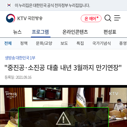
본
메
전
이 누리집은 대한민국 공식 전자정부 누리집입니다.
문
뉴
체
바
바
메
KTV 국민방송
온 에어
로
로
뉴
공식 누리집 주소 확인하기
메뉴 열기
가
가
바
go.kr 주소를 사용하는 누리집은 대한민국 정부기관이 관리하는 누리집입
기
기
로
뉴스
프로그램
온라인콘텐츠
편성표
니다.
가
이밖에 or.kr 또는 .kr등 다른 도메인 주소를 사용하고 있다면 아래 URL에
기
전체
정책
문화/교양
보도
특집
국가기념식
종영
서 도메인 주소를 확인해 보세요
운영중인 공식 누리집보기
생방송 대한민국 1부
"중진공·소진공 대출 내년 3월까지 만기연장"
등록일 : 2021.09.16