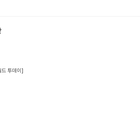
상
[월드 투데이]