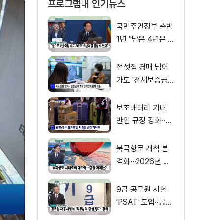
프로그램내 인기뉴스
국민주권정부 출범
1년 "남은 4년은 8
년처럼"
전셋집 경매 넘어
가도 '전세보증금'
먼저 돌려받는다
보조배터리 기내
반입 규정 강화··
·'수량·보관 제한'
북극항로 개척 본
격화···2026년 해
양수산부 업무계획
은?
9급 공무원 시험
'PSAT' 도입··공정
채용 위한 변화는?