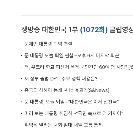
생방송 대한민국 1부
(1072회)
클립영
문재인 대통령 퇴임 연설
문 대통령 오늘 퇴임 연설···오후 6시 마지막 퇴근
러, 우크라 학교 피신처 폭격···"민간인 60여 명 사망" 
새 정부 출범 D-1···주요 정책 내용은?
중국의 상하이 봉쇄···나비효과? [S&News]
문 대통령, 오늘 퇴임···"대한민국은 이제 선진국"
미리 보는 대통령 취임식···"국민 속으로 더 가까이"
취임식 열리는 국회 일대 내일 교통 통제