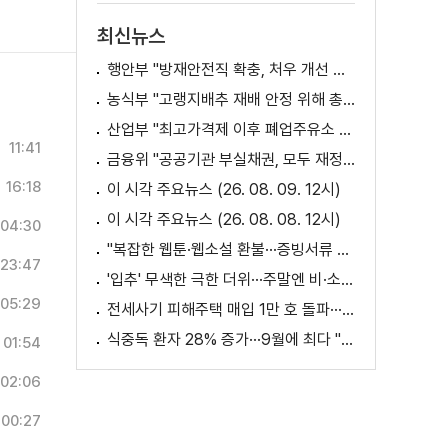
최신뉴스
행안부 "방재안전직 확충, 처우 개선 등 위한 제도개선 추진"
농식부 "고랭지배추 재배 안정 위해 총력···배추가격 점차 안정세"
산업부 "최고가격제 이후 폐업주유소 증가? 사실 아냐"
11:41
금융위 "공공기관 부실채권, 모두 재정으로 보전되는 것 아냐"
16:18
이 시각 주요뉴스 (26. 08. 09. 12시)
이 시각 주요뉴스 (26. 08. 08. 12시)
04:30
"복잡한 웹툰·웹소설 환불···증빙서류 요구까지"
23:47
'입추' 무색한 극한 더위···주말엔 비·소나기
05:29
전세사기 피해주택 매입 1만 호 돌파···피해 지원 속도
식중독 환자 28% 증가···9월에 최다 "입추 방심 금물"
01:54
02:06
00:27