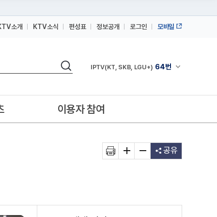
KTV소개
KTV소식
편성표
정보공개
로그인
모바일
164번
스카이라이프
검색
64번
채널안내 펼쳐
IPTV(KT, SKB, LGU+)
164번
스카이라이프
64번
IPTV(KT, SKB, LGU+)
츠
이용자 참여
164번
스카이라이프
공유