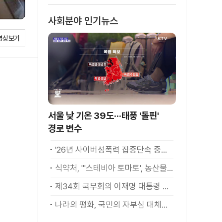
사회분야 인기뉴스
영상보기
서울 낮 기온 39도···태풍 '돌핀'
경로 변수
'26년 사이버성폭력 집중단속 중간성과 발표···향후 추진계획은?
식약처, "'스테비아 토마토', 농산물 아닌 가공식품"
제34회 국무회의 이재명 대통령 모두발언
나라의 평화, 국민의 자부심 대체불가 대한민국 이재명 대통령 모두말씀