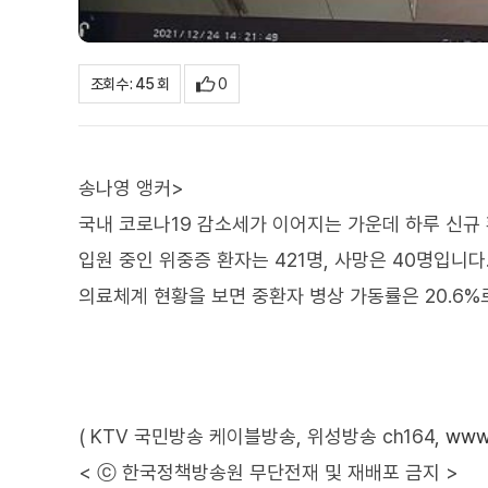
0
조회수 : 45 회
송나영 앵커>
국내 코로나19 감소세가 이어지는 가운데 하루 신규 
입원 중인 위중증 환자는 421명, 사망은 40명입니다
의료체계 현황을 보면 중환자 병상 가동률은 20.6%로
( KTV 국민방송 케이블방송, 위성방송 ch164,
www.
< ⓒ 한국정책방송원 무단전재 및 재배포 금지 >