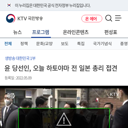
본
메
전
이 누리집은 대한민국 공식 전자정부 누리집입니다.
문
뉴
체
바
바
메
KTV 국민방송
온 에어
로
로
뉴
공식 누리집 주소 확인하기
메뉴 열기
가
가
바
go.kr 주소를 사용하는 누리집은 대한민국 정부기관이 관리하는 누리집입
기
기
로
뉴스
프로그램
온라인콘텐츠
편성표
니다.
가
이밖에 or.kr 또는 .kr등 다른 도메인 주소를 사용하고 있다면 아래 URL에
기
전체
정책
문화/교양
보도
특집
국가기념식
종영
서 도메인 주소를 확인해 보세요
운영중인 공식 누리집보기
생방송 대한민국 1부
윤 당선인, 오늘 하토야마 전 일본 총리 접견
등록일 : 2022.05.09