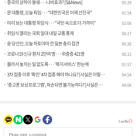
중국의 상하이 봉쇄···나비효과? [S&News]
05:29
문 대통령, 오늘 퇴임···"대한민국은 이제 선진국"
01:54
미리 보는 대통령 취임식···"국민 속으로 더 가까이"
02:06
취임식 열리는 국회 일대 내일 교통 통제
00:27
윤 당선인, 오늘 하토야마 전 일본 총리 접견
00:26
코로나19 신규 환자 2만여 명···위중증 421명
00:22
몰라서 놓치는 일 없도록···'복지서비스' 한눈에
01:57
3차 접종 이후 '확진' 4차 접종 해야 하나요? [사실은 이렇습니다]
04:54
'중고폰 보상프로그램', 파손되면 불가능하다? [사실은 이렇습니다]
04:06