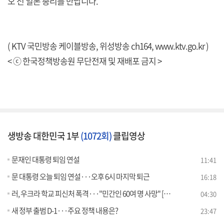
오 전 일본 총리를 만납니다.
( KTV 국민방송 케이블방송, 위성방송 ch164,
www.ktv.go.kr
)
< ⓒ 한국정책방송원 무단전재 및 재배포 금지 >
생방송 대한민국 1부
(1072회)
클립영상
문재인 대통령 퇴임 연설
11:41
문 대통령 오늘 퇴임 연설···오후 6시 마지막 퇴근
16:18
러, 우크라 학교 피신처 폭격···"민간인 60여 명 사망" [월드 투데이]
04:30
새 정부 출범 D-1···주요 정책 내용은?
23:47