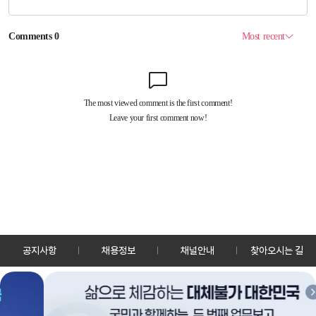
공지사항
채용정보
채널안내
찾아오시는 길
30128 세종특별자치시 정부2청사로 13 한국정책방송원 KTV
TEL: 044-204-8000
Copyrightⓒ KTV 국민방송 All Rights Reserved.