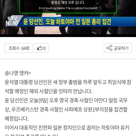
조회수 : 64회
0
공유하기
송나영 앵커>
윤석열 대통령 당선인은 새 정부 출범을 하루 앞두고 취임식에 참
석할 예정인 해외 사절단을 잇따라 만납니다.
윤 당선인은 오늘(9일) 오후 영국 경축 사절인 아만다 밀링 국무
상, 우즈베키스탄 경축 사절인 사파예프 상원1부의장을 접견할
예정입니다.
이어서 대표적인 친한파 일본 정치인으로 꼽히는 하토야마 유키