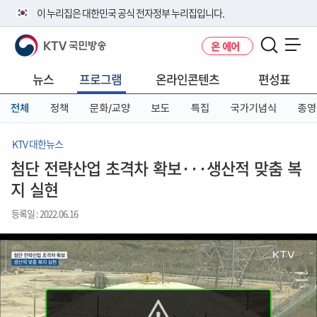
본
메
전
이 누리집은 대한민국 공식 전자정부 누리집입니다.
문
뉴
체
바
바
메
KTV 국민방송
온 에어
로
로
뉴
공식 누리집 주소 확인하기
메뉴 열기
가
가
바
go.kr 주소를 사용하는 누리집은 대한민국 정부기관이 관리하는 누리집입
기
기
로
뉴스
프로그램
온라인콘텐츠
편성표
니다.
가
이밖에 or.kr 또는 .kr등 다른 도메인 주소를 사용하고 있다면 아래 URL에
기
전체
정책
문화/교양
보도
특집
국가기념식
종영
서 도메인 주소를 확인해 보세요
운영중인 공식 누리집보기
KTV 대한뉴스
첨단 전략산업 초격차 확보···생산적 맞춤 복
지 실현
등록일 : 2022.06.16