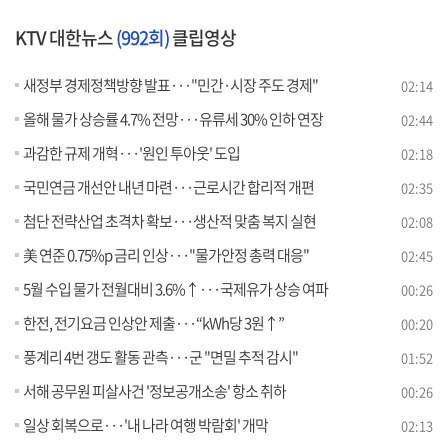
KTV 대한뉴스
(992회)
클립영상
새정부 경제정책방향 발표···"민간·시장 주도 경제"
02:14
올해 물가 상승률 4.7% 전망···유류세 30% 인하 연장
02:44
과감한 규제 개혁···'원인 투아웃' 도입
02:18
국민연금 개선안 내년 마련···근로시간 합리적 개편
02:35
첨단 전략산업 초격차 확보···생산적 맞춤 복지 실현
02:08
美 연준 0.75%p 금리 인상···"물가안정 총력 대응"
02:45
5월 수입 물가 전월대비 3.6%↑···국제유가 상승 여파
00:26
한전, 전기요금 인상안 제출···“kWh당 3원↑”
00:20
풍계리 4번 갱도 활동 관측···군 "면밀 추적 감시"
01:52
서해 공무원 피살사건 '정보공개소송' 항소 취하
00:26
일상 회복으로···'내 나라 여행 박람회' 개막
02:13