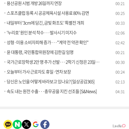
용산공원 시범 개방 26일까지 연장
00:21
스포츠클럽 등록 시 공공체육시설 사용료 80% 감면
00:25
내일부터 '3cm에 담긴, 금빛 화조도' 특별전 개최
00:33
'누리호' 원인 분석 착수···발사시기 미지수
02:06
성형·미용 소비자피해 증가···"계약 전 약관 확인"
02:42
윤 대통령, 국민통합위원장에 김한길 임명
00:21
국가근로장학생 2만 명 추가 선발···2학기 신청은 23일까지
00:30
오늘부터 가사 근로자도 휴일·연차 보장
00:24
당신은 노인을 어떻게 바라보고 있나요? [일상공감365]
02:13
속도 내는 원전 수출···충무공을 지킨 선조들 [S&News]
04:31