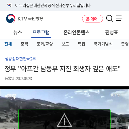
본
메
전
이 누리집은 대한민국 공식 전자정부 누리집입니다.
문
뉴
체
바
바
메
KTV 국민방송
온 에어
로
로
뉴
공식 누리집 주소 확인하기
메뉴 열기
가
가
바
go.kr 주소를 사용하는 누리집은 대한민국 정부기관이 관리하는 누리집입
기
기
로
뉴스
프로그램
온라인콘텐츠
편성표
니다.
가
이밖에 or.kr 또는 .kr등 다른 도메인 주소를 사용하고 있다면 아래 URL에
기
전체
정책
문화/교양
보도
특집
국가기념식
종영
서 도메인 주소를 확인해 보세요
운영중인 공식 누리집보기
생방송 대한민국 2부
정부 "아프간 남동부 지진 희생자 깊은 애도"
등록일 : 2022.06.23