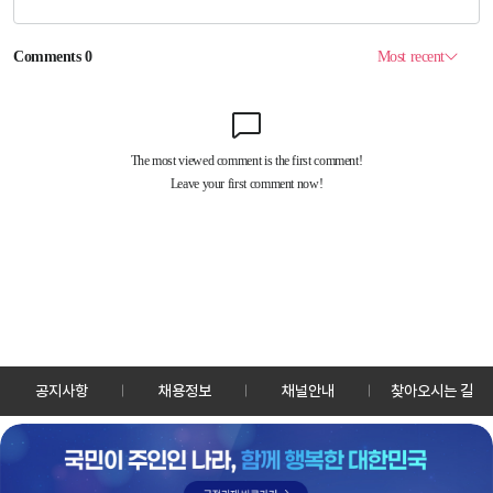
공지사항
채용정보
채널안내
찾아오시는 길
30128 세종특별자치시 정부2청사로 13 한국정책방송원 KTV
TEL: 044-204-8000
Copyrightⓒ KTV 국민방송 All Rights Reserved.