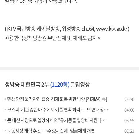
발생해 1천 명 이상이 사망했습니다.
( KTV 국민방송 케이블방송, 위성방송 ch164,
www.ktv.go.kr
)
< ⓒ 한국정책방송원 무단전재 및 재배포 금지 >
생방송 대한민국 2부
(1120회)
클립영상
민생 안정 물가관리 집중, 경제 회복 위한 방안 [경제&이슈]
24:30
코스피, 기관 강한 매수에도 이틀 연속 하락···또 연저점 경신 [증권시장]
04:00
돈 대신 사랑으로 입양하세요 "유기동물 입양비 지원" [돈이 보이는 VCR]
03:55
노동시장 개혁 추진···주52시간제·임금체계 개편
02:21