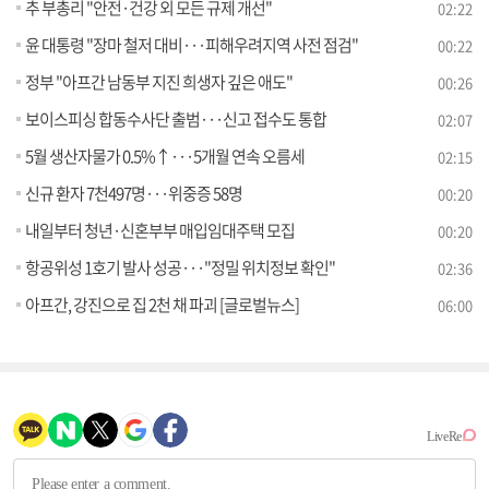
추 부총리 "안전·건강 외 모든 규제 개선"
02:22
윤 대통령 "장마 철저 대비···피해우려지역 사전 점검"
00:22
정부 "아프간 남동부 지진 희생자 깊은 애도"
00:26
보이스피싱 합동수사단 출범···신고 접수도 통합
02:07
5월 생산자물가 0.5%↑···5개월 연속 오름세
02:15
신규 환자 7천497명···위중증 58명
00:20
내일부터 청년·신혼부부 매입임대주택 모집
00:20
항공위성 1호기 발사 성공···"정밀 위치정보 확인"
02:36
아프간, 강진으로 집 2천 채 파괴 [글로벌뉴스]
06:00