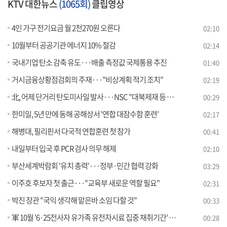
KTV 대한뉴스
(1065회)
클립영상
4인 가구 전기요금 월 2천270원 오른다
02:10
10월부터 공공기관 에너지 10% 절감
02:14
국내기업 탄소 감축 유도···배출 측정값 국제통용 추진
01:40
거시금융상황점검회의 주재···"비상계획 적기 조치"
02:19
北, 어제 단거리 탄도미사일 발사···NSC "대북제재 등 대응"
00:29
한미일, 5년 만에 동해 공해상서 '연합 대잠수함 훈련'
02:17
해병대, 필리핀서 다국적 연합훈련 첫 참가
00:41
내일부터 입국 후 PCR 검사 의무 해제
02:10
부산세계박람회 '유치 총력'···정부·민간 협력 강화
03:29
이주호 후보자 첫 출근···"교육부 새로운 역할 필요"
02:31
박진 장관 "국익 생각해 맡은바 소임 다할 것"
00:33
軍 10월 '6·25전사자 유가족 유전자시료 집중 채취기간' 운영
00:28