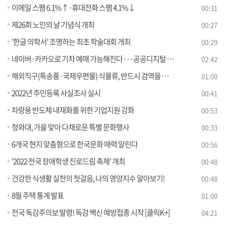
이메일 스팸 6.1%↑·휴대전화 스팸 4.1%↓
00:31
제26회 노인의 날 기념식 개최
00:27
'한글 의학서' 조명하는 최초 학술대회 개최
00:29
네이버·카카오로 기차 예매 가능해진다···공공디지털 민간개방 [정책현장+]
02:42
해외직구(특송품·국제우편물) 식물류, 반드시 검역을 받아야 합니다
01:00
2022년 주민등록 사실조사 실시
00:41
차량용 반도체 내재화를 위한 기업지원 강화
00:53
청와대, 가을 맞아 다채로운 특별 문화행사
00:33
6개국 현지 맞춤형으로 한국문화 매력 알린다
00:56
'2022 전국 장애학생 진로드림 축제' 개최
00:48
건강한 식생활 실천의 첫걸음, 나의 영양지수 알아보기!
00:48
8월 주택 통계 발표
01:00
전국 독감주의보 발령! 독감 백신 예방접종 시작 [클릭K+]
04:21