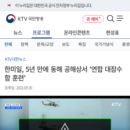
본
메
전
이 누리집은 대한민국 공식 전자정부 누리집입니다.
문
뉴
체
바
바
메
KTV 국민방송
온 에어
로
로
뉴
공식 누리집 주소 확인하기
메뉴 열기
가
가
바
go.kr 주소를 사용하는 누리집은 대한민국 정부기관이 관리하는 누리집입
기
기
로
뉴스
프로그램
온라인콘텐츠
편성표
니다.
가
이밖에 or.kr 또는 .kr등 다른 도메인 주소를 사용하고 있다면 아래 URL에
기
전체
정책
문화/교양
보도
특집
국가기념식
종영
서 도메인 주소를 확인해 보세요
운영중인 공식 누리집보기
KTV 대한뉴스
한미일, 5년 만에 동해 공해상서 '연합 대잠수
함 훈련'
등록일 : 2022.09.30