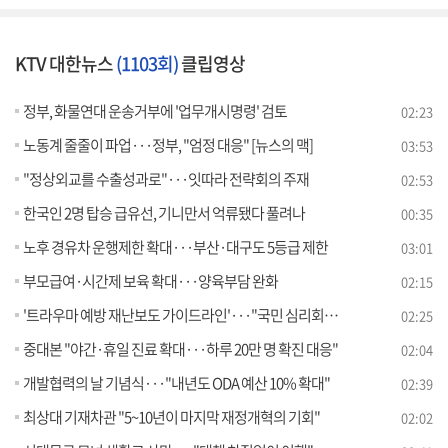
KTV 대한뉴스
(1103회)
클립영상
정부, 화물연대 운송거부에 '업무개시명령' 검토
02:23
노동계 줄줄이 파업···정부, "엄정 대응" [뉴스의 맥]
03:53
"정상외교를 수출성과로"···잇따라 전략회의 주재
02:53
한국인 2명 탑승 급유선, 기니만서 억류됐다 풀려나
00:35
노후 경유차 운행제한 확대···부산·대구도 5등급 제한
03:01
부모급여·시간제 보육 확대···양육부담 완화
02:15
'트라우마 예방 재난보도 가이드라인'···"국민 심리회복 기대"
02:25
중대본 "야간·휴일 진료 확대···하루 20만 명 확진 대응"
02:04
개발협력의 날 기념식···"내년도 ODA 예산 10% 확대"
02:39
최상대 기재차관 "5~10년이 마지막 재정개혁의 기회"
02:02