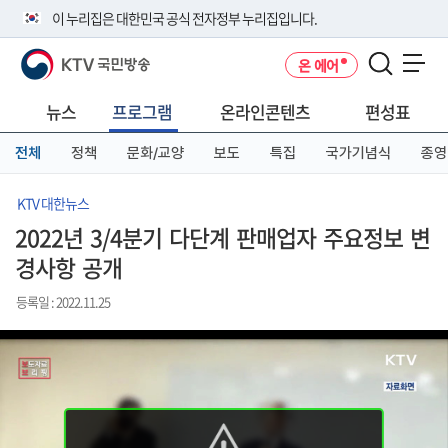
본
메
전
이 누리집은 대한민국 공식 전자정부 누리집입니다.
문
뉴
체
바
바
메
KTV 국민방송
온 에어
로
로
뉴
공식 누리집 주소 확인하기
메뉴 열기
가
가
바
go.kr 주소를 사용하는 누리집은 대한민국 정부기관이 관리하는 누리집입
기
기
로
뉴스
프로그램
온라인콘텐츠
편성표
니다.
가
이밖에 or.kr 또는 .kr등 다른 도메인 주소를 사용하고 있다면 아래 URL에
기
전체
정책
문화/교양
보도
특집
국가기념식
종영
서 도메인 주소를 확인해 보세요
운영중인 공식 누리집보기
KTV 대한뉴스
2022년 3/4분기 다단계 판매업자 주요정보 변
경사항 공개
등록일 : 2022.11.25