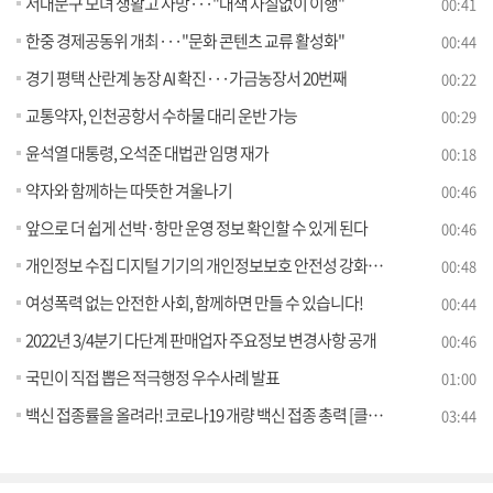
서대문구 모녀 생활고 사망···"대책 차질없이 이행"
00:41
한중 경제공동위 개최···"문화 콘텐츠 교류 활성화"
00:44
경기 평택 산란계 농장 AI 확진···가금농장서 20번째
00:22
교통약자, 인천공항서 수하물 대리 운반 가능
00:29
윤석열 대통령, 오석준 대법관 임명 재가
00:18
약자와 함께하는 따뜻한 겨울나기
00:46
앞으로 더 쉽게 선박·항만 운영 정보 확인할 수 있게 된다
00:46
개인정보 수집 디지털 기기의 개인정보보호 안전성 강화한다!
00:48
여성폭력 없는 안전한 사회, 함께하면 만들 수 있습니다!
00:44
2022년 3/4분기 다단계 판매업자 주요정보 변경사항 공개
00:46
국민이 직접 뽑은 적극행정 우수사례 발표
01:00
백신 접종률을 올려라! 코로나19 개량 백신 접종 총력 [클릭K+]
03:44