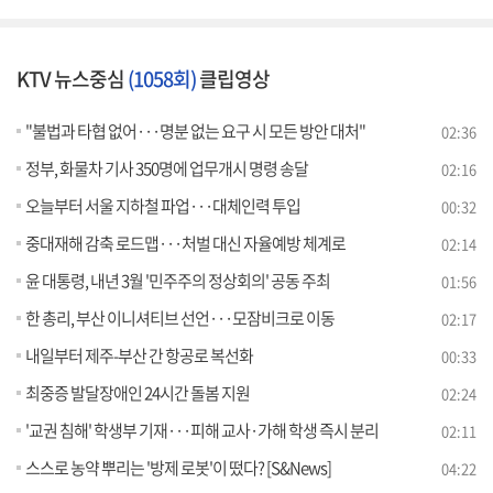
KTV 뉴스중심
(1058회)
클립영상
"불법과 타협 없어···명분 없는 요구 시 모든 방안 대처"
02:36
정부, 화물차 기사 350명에 업무개시 명령 송달
02:16
오늘부터 서울 지하철 파업···대체인력 투입
00:32
중대재해 감축 로드맵···처벌 대신 자율예방 체계로
02:14
윤 대통령, 내년 3월 '민주주의 정상회의' 공동 주최
01:56
한 총리, 부산 이니셔티브 선언···모잠비크로 이동
02:17
내일부터 제주-부산 간 항공로 복선화
00:33
최중증 발달장애인 24시간 돌봄 지원
02:24
'교권 침해' 학생부 기재···피해 교사·가해 학생 즉시 분리
02:11
스스로 농약 뿌리는 '방제 로봇'이 떴다? [S&News]
04:22