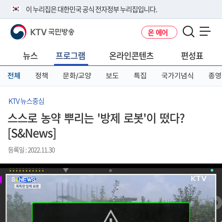
본
메
전
이 누리집은 대한민국 공식 전자정부 누리집입니다.
문
뉴
체
바
바
메
KTV 국민방송
온 에어
로
로
뉴
공식 누리집 주소 확인하기
메뉴 열기
가
가
바
go.kr 주소를 사용하는 누리집은 대한민국 정부기관이 관리하는 누리집입
기
기
로
뉴스
프로그램
온라인콘텐츠
편성표
니다.
가
이밖에 or.kr 또는 .kr등 다른 도메인 주소를 사용하고 있다면 아래 URL에
기
전체
정책
문화/교양
보도
특집
국가기념식
종영
서 도메인 주소를 확인해 보세요
운영중인 공식 누리집보기
KTV 뉴스중심
스스로 농약 뿌리는 '방제 로봇'이 떴다?
[S&News]
등록일 : 2022.11.30