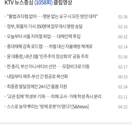
KTV 뉴스중심
(1058회)
클립영상
"불법과 타협 없어···명분 없는 요구 시 모든 방안 대처"
02:36
정부, 화물차 기사 350명에 업무개시 명령 송달
02:16
오늘부터 서울 지하철 파업···대체인력 투입
00:32
중대재해 감축 로드맵···처벌 대신 자율예방 체계로
02:14
윤 대통령, 내년 3월 '민주주의 정상회의' 공동 주최
01:56
한 총리, 부산 이니셔티브 선언···모잠비크로 이동
02:17
내일부터 제주-부산 간 항공로 복선화
00:33
최중증 발달장애인 24시간 돌봄 지원
02:24
'교권 침해' 학생부 기재···피해 교사·가해 학생 즉시 분리
02:11
스스로 농약 뿌리는 '방제 로봇'이 떴다? [S&News]
04:22