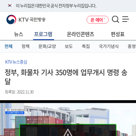
본
메
전
이 누리집은 대한민국 공식 전자정부 누리집입니다.
문
뉴
체
바
바
메
KTV 국민방송
온 에어
로
로
뉴
공식 누리집 주소 확인하기
메뉴 열기
가
가
바
go.kr 주소를 사용하는 누리집은 대한민국 정부기관이 관리하는 누리집입
기
기
로
뉴스
프로그램
온라인콘텐츠
편성표
니다.
가
이밖에 or.kr 또는 .kr등 다른 도메인 주소를 사용하고 있다면 아래 URL에
기
전체
정책
문화/교양
보도
특집
국가기념식
종영
서 도메인 주소를 확인해 보세요
운영중인 공식 누리집보기
KTV 뉴스중심
정부, 화물차 기사 350명에 업무개시 명령 송
달
등록일 : 2022.11.30