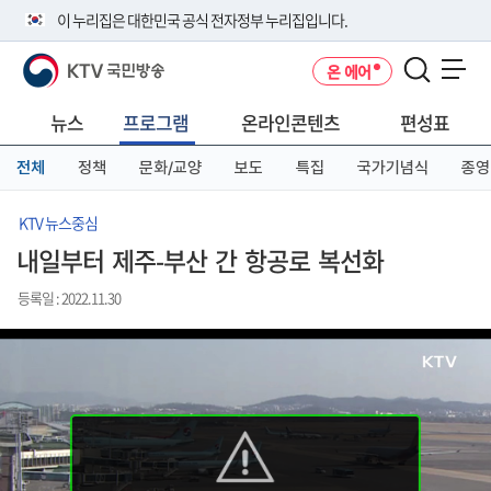
본
메
전
이 누리집은 대한민국 공식 전자정부 누리집입니다.
문
뉴
체
바
바
메
KTV 국민방송
온 에어
로
로
뉴
공식 누리집 주소 확인하기
메뉴 열기
가
가
바
go.kr 주소를 사용하는 누리집은 대한민국 정부기관이 관리하는 누리집입
기
기
로
뉴스
프로그램
온라인콘텐츠
편성표
니다.
가
이밖에 or.kr 또는 .kr등 다른 도메인 주소를 사용하고 있다면 아래 URL에
기
전체
정책
문화/교양
보도
특집
국가기념식
종영
서 도메인 주소를 확인해 보세요
운영중인 공식 누리집보기
KTV 뉴스중심
내일부터 제주-부산 간 항공로 복선화
등록일 : 2022.11.30