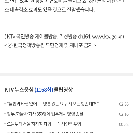
또 연간 88억 원 상당의 연료비를 줄이고 2만8천 톤의 이산화탄
소 배출감소 효과도 있을 것으로 전망했습니다.
( KTV 국민방송 케이블방송, 위성방송 ch164,
www.ktv.go.kr
)
< ⓒ 한국정책방송원 무단전재 및 재배포 금지 >
KTV 뉴스중심
(1058회)
클립영상
"불법과 타협 없어···명분 없는 요구 시 모든 방안 대처"
02:36
정부, 화물차 기사 350명에 업무개시 명령 송달
02:16
오늘부터 서울 지하철 파업···대체인력 투입
00:32