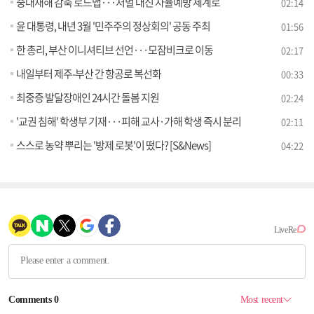
중대재해 감축 로드맵···처벌 대신 자율예방 체계로
02:14
윤 대통령, 내년 3월 '민주주의 정상회의' 공동 주최
01:56
한 총리, 부산 이니셔티브 선언···모잠비크로 이동
02:17
내일부터 제주-부산 간 항공로 복선화
00:33
최중증 발달장애인 24시간 돌봄 지원
02:24
'교권 침해' 학생부 기재···피해 교사·가해 학생 즉시 분리
02:11
스스로 농약 뿌리는 '방제 로봇'이 떴다? [S&News]
04:22