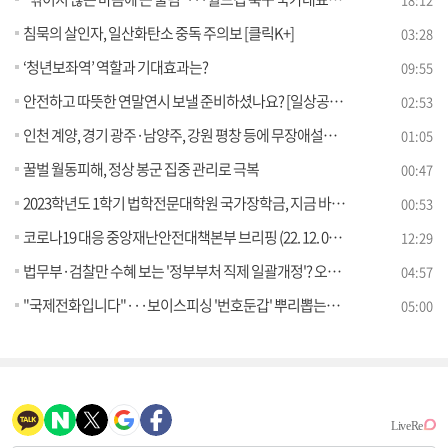
침묵의 살인자, 일산화탄소 중독 주의보 [클릭K+]
03:28
‘청년보좌역’ 역할과 기대효과는?
09:55
안전하고 따뜻한 연말연시 보낼 준비하셨나요? [일상공감 365]
02:53
인천 계양, 경기 광주·남양주, 강원 평창 등에 무장애설계 갖춘 고령자 맞춤형 임대주택 들어선다
01:05
꿀벌 월동피해, 정상 봉군 집중 관리로 극복
00:47
2023학년도 1학기 법학전문대학원 국가장학금, 지금 바로 신청하세요!
00:53
코로나19 대응 중앙재난안전대책본부 브리핑 (22. 12. 09. 11시)
12:29
법무부·검찰만 수혜 보는 '정부부처 직제 일괄개정'? 오해와 진실은 [정책 바로보기]
04:57
"국제전화입니다"···보이스피싱 '번호둔갑' 뿌리뽑는다 [정책 바로보기]
05:00