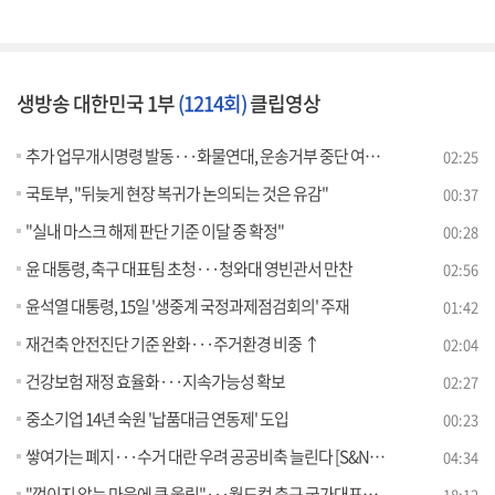
생방송 대한민국 1부
(1214회)
클립영상
추가 업무개시명령 발동···화물연대, 운송거부 중단 여부 총투표
02:25
국토부, "뒤늦게 현장 복귀가 논의되는 것은 유감"
00:37
"실내 마스크 해제 판단 기준 이달 중 확정"
00:28
윤 대통령, 축구 대표팀 초청···청와대 영빈관서 만찬
02:56
윤석열 대통령, 15일 '생중계 국정과제점검회의' 주재
01:42
재건축 안전진단 기준 완화···주거환경 비중 ↑
02:04
건강보험 재정 효율화···지속가능성 확보
02:27
중소기업 14년 숙원 '납품대금 연동제' 도입
00:23
쌓여가는 폐지···수거 대란 우려 공공비축 늘린다 [S&News]
04:34
"꺾이지 않는 마음에 큰 울림"···월드컵 축구 국가대표팀 환영 만찬
18:12