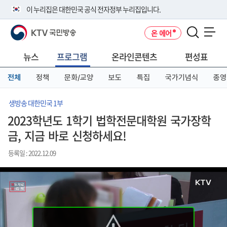
본
메
전
이 누리집은 대한민국 공식 전자정부 누리집입니다.
문
뉴
체
바
바
메
KTV 국민방송
온 에어
로
로
뉴
공식 누리집 주소 확인하기
메뉴 열기
가
가
바
go.kr 주소를 사용하는 누리집은 대한민국 정부기관이 관리하는 누리집입
기
기
로
뉴스
프로그램
온라인콘텐츠
편성표
니다.
가
이밖에 or.kr 또는 .kr등 다른 도메인 주소를 사용하고 있다면 아래 URL에
기
전체
정책
문화/교양
보도
특집
국가기념식
종영
서 도메인 주소를 확인해 보세요
운영중인 공식 누리집보기
생방송 대한민국 1부
2023학년도 1학기 법학전문대학원 국가장학
금, 지금 바로 신청하세요!
등록일 : 2022.12.09