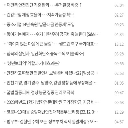
재건축 안전진단 기준 완화···주거환경 비중 ↑
02:04
건강보험 재정 효율화···지속가능성 확보
02:27
중소기업 14년 숙원 '납품대금 연동제' 도입
00:23
쌓여가는 폐지···수거 대란 우려 공공비축 늘린다 [S&News]
04:34
"꺾이지 않는 마음에 큰 울림"···월드컵 축구 국가대표팀 환영 만찬
18:12
침묵의 살인자, 일산화탄소 중독 주의보 [클릭K+]
03:28
‘청년보좌역’ 역할과 기대효과는?
09:55
안전하고 따뜻한 연말연시 보낼 준비하셨나요? [일상공감 365]
02:53
인천 계양, 경기 광주·남양주, 강원 평창 등에 무장애설계 갖춘 고령자 맞춤형 임대주택 들어선다
01:05
꿀벌 월동피해, 정상 봉군 집중 관리로 극복
00:47
2023학년도 1학기 법학전문대학원 국가장학금, 지금 바로 신청하세요!
00:53
코로나19 대응 중앙재난안전대책본부 브리핑 (22. 12. 09. 11시)
12:29
법무부·검찰만 수혜 보는 '정부부처 직제 일괄개정'? 오해와 진실은 [정책 바로보기]
04:57