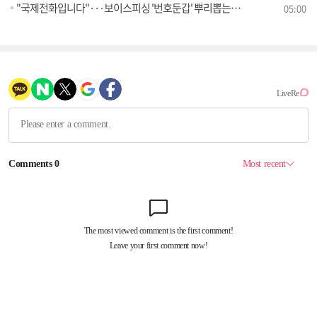
"국제전화입니다"···보이스피싱 '번호둔갑' 뿌리뽑는다 [정책 바로보기]
05:00