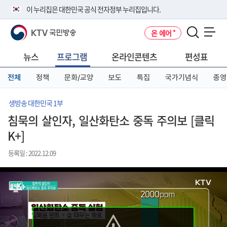
본
메
전
이 누리집은 대한민국 공식 전자정부 누리집입니다.
문
뉴
체
바
바
메
KTV 국민방송
온 에어
로
로
뉴
공식 누리집 주소 확인하기
메뉴 열기
가
가
바
go.kr 주소를 사용하는 누리집은 대한민국 정부기관이 관리하는 누리집입
기
기
로
뉴스
프로그램
온라인콘텐츠
편성표
니다.
가
이밖에 or.kr 또는 .kr등 다른 도메인 주소를 사용하고 있다면 아래 URL에
기
전체
정책
문화/교양
보도
특집
국가기념식
종영
서 도메인 주소를 확인해 보세요
운영중인 공식 누리집보기
생방송 대한민국 1부
침묵의 살인자, 일산화탄소 중독 주의보 [클릭
K+]
등록일 : 2022.12.09