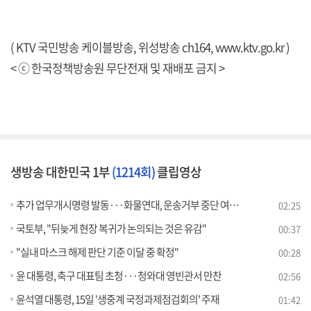
( KTV 국민방송 케이블방송, 위성방송 ch164,
www.ktv.go.kr
)
< ⓒ 한국정책방송원 무단전재 및 재배포 금지 >
생방송 대한민국 1부
(1214회)
클립영상
추가 업무개시명령 발동···화물연대, 운송거부 중단 여부 총투표
02:25
국토부, "뒤늦게 현장 복귀가 논의되는 것은 유감"
00:37
"실내 마스크 해제 판단 기준 이달 중 확정"
00:28
윤 대통령, 축구 대표팀 초청···청와대 영빈관서 만찬
02:56
윤석열 대통령, 15일 '생중계 국정과제점검회의' 주재
01:42