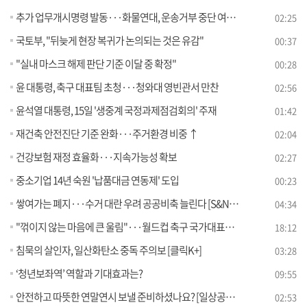
추가 업무개시명령 발동···화물연대, 운송거부 중단 여부 총투표
02:25
국토부, "뒤늦게 현장 복귀가 논의되는 것은 유감"
00:37
"실내 마스크 해제 판단 기준 이달 중 확정"
00:28
윤 대통령, 축구 대표팀 초청···청와대 영빈관서 만찬
02:56
윤석열 대통령, 15일 '생중계 국정과제점검회의' 주재
01:42
재건축 안전진단 기준 완화···주거환경 비중 ↑
02:04
건강보험 재정 효율화···지속가능성 확보
02:27
중소기업 14년 숙원 '납품대금 연동제' 도입
00:23
쌓여가는 폐지···수거 대란 우려 공공비축 늘린다 [S&News]
04:34
"꺾이지 않는 마음에 큰 울림"···월드컵 축구 국가대표팀 환영 만찬
18:12
침묵의 살인자, 일산화탄소 중독 주의보 [클릭K+]
03:28
‘청년보좌역’ 역할과 기대효과는?
09:55
안전하고 따뜻한 연말연시 보낼 준비하셨나요? [일상공감 365]
02:53