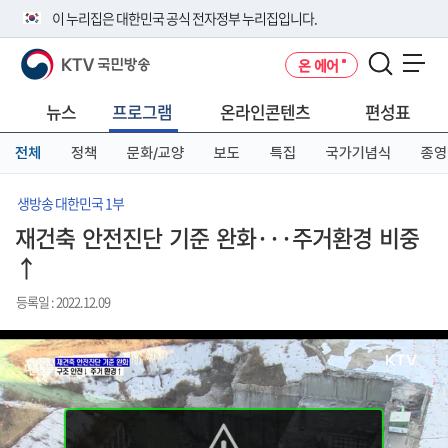
본
메
전
이 누리집은 대한민국 공식 전자정부 누리집입니다.
문
뉴
체
바
바
메
KTV 국민방송
온 에어
로
로
뉴
공식 누리집 주소 확인하기
메뉴 열기
가
가
바
go.kr 주소를 사용하는 누리집은 대한민국 정부기관이 관리하는 누리집입
기
기
로
뉴스
프로그램
온라인콘텐츠
편성표
니다.
가
이밖에 or.kr 또는 .kr등 다른 도메인 주소를 사용하고 있다면 아래 URL에
기
전체
정책
문화/교양
보도
특집
국가기념식
종영
서 도메인 주소를 확인해 보세요
운영중인 공식 누리집보기
생방송 대한민국 1부
재건축 안전진단 기준 완화···주거환경 비중
↑
등록일 : 2022.12.09