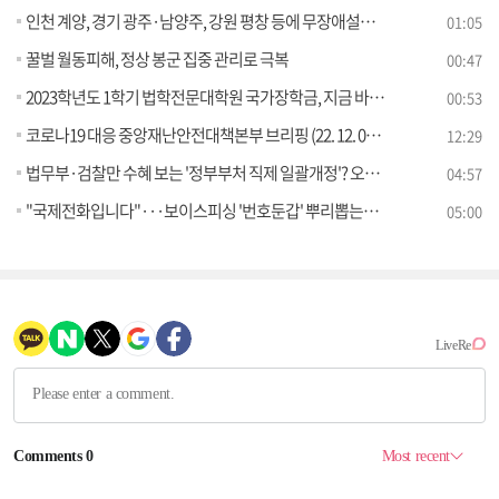
인천 계양, 경기 광주·남양주, 강원 평창 등에 무장애설계 갖춘 고령자 맞춤형 임대주택 들어선다
01:05
꿀벌 월동피해, 정상 봉군 집중 관리로 극복
00:47
2023학년도 1학기 법학전문대학원 국가장학금, 지금 바로 신청하세요!
00:53
코로나19 대응 중앙재난안전대책본부 브리핑 (22. 12. 09. 11시)
12:29
법무부·검찰만 수혜 보는 '정부부처 직제 일괄개정'? 오해와 진실은 [정책 바로보기]
04:57
"국제전화입니다"···보이스피싱 '번호둔갑' 뿌리뽑는다 [정책 바로보기]
05:00