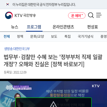
본
메
전
이 누리집은 대한민국 공식 전자정부 누리집입니다.
문
뉴
체
바
바
메
KTV 국민방송
온 에어
로
로
뉴
공식 누리집 주소 확인하기
메뉴 열기
가
가
바
go.kr 주소를 사용하는 누리집은 대한민국 정부기관이 관리하는 누리집입
기
기
로
뉴스
프로그램
온라인콘텐츠
편성표
니다.
가
이밖에 or.kr 또는 .kr등 다른 도메인 주소를 사용하고 있다면 아래 URL에
기
전체
정책
문화/교양
보도
특집
국가기념식
종영
서 도메인 주소를 확인해 보세요
운영중인 공식 누리집보기
생방송 대한민국 1부
법무부·검찰만 수혜 보는 '정부부처 직제 일괄
개정'? 오해와 진실은 [정책 바로보기]
등록일 : 2022.12.09