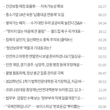
건강보험 재정 효율화···지속가능성 확보
02:27
중소기업 14년 숙원 '납품대금 연동제' 도입
00:23
쌓여가는 폐지···수거 대란 우려 공공비축 늘린다 [S&News]
04:34
"꺾이지 않는 마음에 큰 울림"···월드컵 축구 국가대표팀 환영 만찬
18:12
침묵의 살인자, 일산화탄소 중독 주의보 [클릭K+]
03:28
‘청년보좌역’ 역할과 기대효과는?
09:55
안전하고 따뜻한 연말연시 보낼 준비하셨나요? [일상공감 365]
02:53
인천 계양, 경기 광주·남양주, 강원 평창 등에 무장애설계 갖춘 고령자 맞춤형 임대주택 들어선다
01:05
꿀벌 월동피해, 정상 봉군 집중 관리로 극복
00:47
2023학년도 1학기 법학전문대학원 국가장학금, 지금 바로 신청하세요!
00:53
코로나19 대응 중앙재난안전대책본부 브리핑 (22. 12. 09. 11시)
12:29
법무부·검찰만 수혜 보는 '정부부처 직제 일괄개정'? 오해와 진실은 [정책 바로보기]
04:57
"국제전화입니다"···보이스피싱 '번호둔갑' 뿌리뽑는다 [정책 바로보기]
05:00