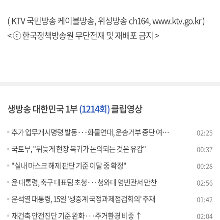
( KTV 국민방송 케이블방송, 위성방송 ch164,
www.ktv.go.kr
)
< ⓒ 한국정책방송원 무단전재 및 재배포 금지 >
생방송 대한민국 1부
(1214회)
클립영상
추가 업무개시명령 발동···화물연대, 운송거부 중단 여부 총투표
02:25
국토부, "뒤늦게 현장 복귀가 논의되는 것은 유감"
00:37
"실내 마스크 해제 판단 기준 이달 중 확정"
00:28
윤 대통령, 축구 대표팀 초청···청와대 영빈관서 만찬
02:56
윤석열 대통령, 15일 '생중계 국정과제점검회의' 주재
01:42
재건축 안전진단 기준 완화···주거환경 비중 ↑
02:04