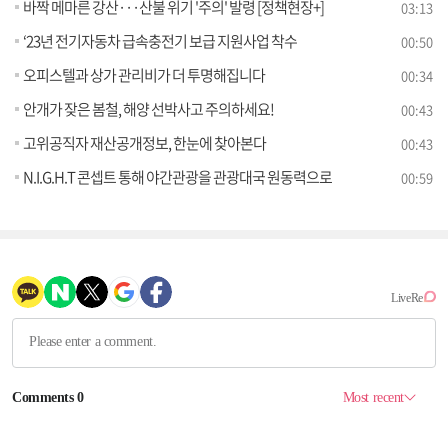
바짝 메마른 강산···산불 위기 '주의' 발령 [정책현장+]
03:13
‘23년 전기자동차 급속충전기 보급 지원사업 착수
00:50
오피스텔과 상가 관리비가 더 투명해집니다
00:34
안개가 잦은 봄철, 해양 선박사고 주의하세요!
00:43
고위공직자 재산공개정보, 한눈에 찾아본다
00:43
N.I.G.H.T 콘셉트 통해 야간관광을 관광대국 원동력으로
00:59