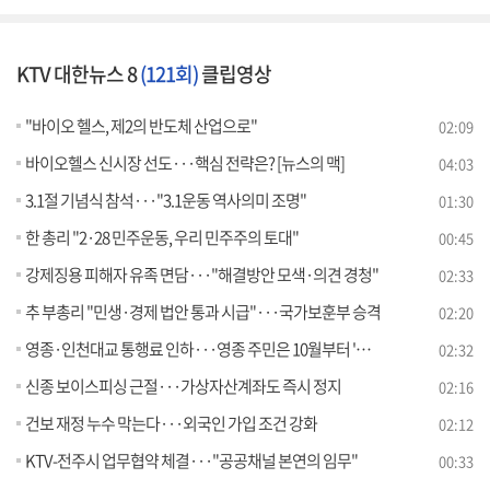
KTV 대한뉴스 8
(121회)
클립영상
"바이오 헬스, 제2의 반도체 산업으로"
02:09
바이오헬스 신시장 선도···핵심 전략은? [뉴스의 맥]
04:03
3.1절 기념식 참석···"3.1운동 역사의미 조명"
01:30
한 총리 "2·28 민주운동, 우리 민주주의 토대"
00:45
강제징용 피해자 유족 면담···"해결방안 모색·의견 경청"
02:33
추 부총리 "민생·경제 법안 통과 시급"···국가보훈부 승격
02:20
영종·인천대교 통행료 인하···영종 주민은 10월부터 '무료'
02:32
신종 보이스피싱 근절···가상자산계좌도 즉시 정지
02:16
건보 재정 누수 막는다···외국인 가입 조건 강화
02:12
KTV-전주시 업무협약 체결···"공공채널 본연의 임무"
00:33