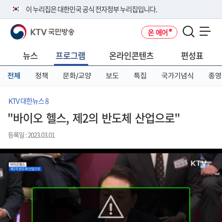
본
메
전
이 누리집은 대한민국 공식 전자정부 누리집입니다.
문
뉴
체
바
바
메
KTV 국민방송
온 에어
로
로
뉴
공식 누리집 주소 확인하기
메뉴 열기
가
가
바
go.kr 주소를 사용하는 누리집은 대한민국 정부기관이 관리하는 누리집입
기
기
로
뉴스
프로그램
온라인콘텐츠
편성표
니다.
가
이밖에 or.kr 또는 .kr등 다른 도메인 주소를 사용하고 있다면 아래 URL에
기
전체
정책
문화/교양
보도
특집
국가기념식
종영
서 도메인 주소를 확인해 보세요
운영중인 공식 누리집보기
KTV 대한뉴스 8
"바이오 헬스, 제2의 반도체 산업으로"
등록일 : 2023.03.01