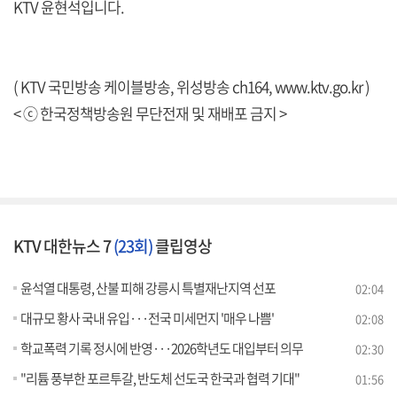
KTV 윤현석입니다.
( KTV 국민방송 케이블방송, 위성방송 ch164,
www.ktv.go.kr
)
< ⓒ 한국정책방송원 무단전재 및 재배포 금지 >
KTV 대한뉴스 7
(23회)
클립영상
윤석열 대통령, 산불 피해 강릉시 특별재난지역 선포
02:04
대규모 황사 국내 유입···전국 미세먼지 '매우 나쁨'
02:08
학교폭력 기록 정시에 반영···2026학년도 대입부터 의무
02:30
"리튬 풍부한 포르투갈, 반도체 선도국 한국과 협력 기대"
01:56