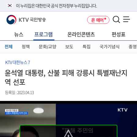
본
메
전
이 누리집은 대한민국 공식 전자정부 누리집입니다.
문
뉴
체
바
바
메
KTV 국민방송
온 에어
로
로
뉴
공식 누리집 주소 확인하기
메뉴 열기
가
가
바
go.kr 주소를 사용하는 누리집은 대한민국 정부기관이 관리하는 누리집입
기
기
로
뉴스
프로그램
온라인콘텐츠
편성표
니다.
가
이밖에 or.kr 또는 .kr등 다른 도메인 주소를 사용하고 있다면 아래 URL에
기
전체
정책
문화/교양
보도
특집
국가기념식
종영
서 도메인 주소를 확인해 보세요
운영중인 공식 누리집보기
KTV 대한뉴스 7
윤석열 대통령, 산불 피해 강릉시 특별재난지
역 선포
등록일 : 2023.04.13