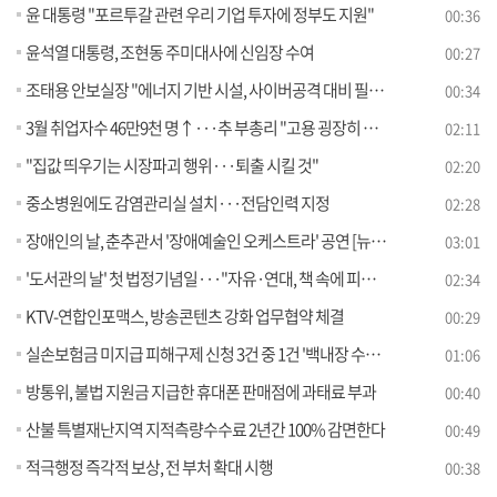
윤 대통령 "포르투갈 관련 우리 기업 투자에 정부도 지원"
00:36
윤석열 대통령, 조현동 주미대사에 신임장 수여
00:27
조태용 안보실장 "에너지 기반 시설, 사이버공격 대비 필요"
00:34
3월 취업자수 46만9천 명↑···추 부총리 "고용 굉장히 좋아"
02:11
"집값 띄우기는 시장파괴 행위···퇴출 시킬 것"
02:20
중소병원에도 감염관리실 설치···전담인력 지정
02:28
장애인의 날, 춘추관서 '장애예술인 오케스트라' 공연 [뉴스의 맥]
03:01
'도서관의 날' 첫 법정기념일···"자유·연대, 책 속에 피어나기를"
02:34
KTV-연합인포맥스, 방송콘텐츠 강화 업무협약 체결
00:29
실손보험금 미지급 피해구제 신청 3건 중 1건 '백내장 수술' 관련
01:06
방통위, 불법 지원금 지급한 휴대폰 판매점에 과태료 부과
00:40
산불 특별재난지역 지적측량수수료 2년간 100% 감면한다
00:49
적극행정 즉각적 보상, 전 부처 확대 시행
00:38