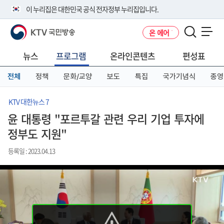
본
메
전
이 누리집은 대한민국 공식 전자정부 누리집입니다.
문
뉴
체
바
바
메
KTV 국민방송
온 에어
로
로
뉴
공식 누리집 주소 확인하기
메뉴 열기
가
가
바
go.kr 주소를 사용하는 누리집은 대한민국 정부기관이 관리하는 누리집입
기
기
로
뉴스
프로그램
온라인콘텐츠
편성표
니다.
가
이밖에 or.kr 또는 .kr등 다른 도메인 주소를 사용하고 있다면 아래 URL에
기
전체
정책
문화/교양
보도
특집
국가기념식
종영
서 도메인 주소를 확인해 보세요
운영중인 공식 누리집보기
KTV 대한뉴스 7
윤 대통령 "포르투갈 관련 우리 기업 투자에
정부도 지원"
등록일 : 2023.04.13