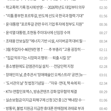
학교폭력 기록 정시에 반영···2026학년도 대입부터 의무
02:30
"리튬 풍부한 포르투갈, 반도체 선도국 한국과 협력 기대"
01:56
윤 대통령 "포르투갈 관련 우리 기업 투자에 정부도 지원"
00:36
윤석열 대통령, 조현동 주미대사에 신임장 수여
00:27
조태용 안보실장 "에너지 기반 시설, 사이버공격 대비 필요"
00:34
3월 취업자수 46만9천 명↑···추 부총리 "고용 굉장히 좋아"
02:11
"집값 띄우기는 시장파괴 행위···퇴출 시킬 것"
02:20
중소병원에도 감염관리실 설치···전담인력 지정
02:28
장애인의 날, 춘추관서 '장애예술인 오케스트라' 공연 [뉴스의 맥]
03:01
'도서관의 날' 첫 법정기념일···"자유·연대, 책 속에 피어나기를"
02:34
KTV-연합인포맥스, 방송콘텐츠 강화 업무협약 체결
00:29
실손보험금 미지급 피해구제 신청 3건 중 1건 '백내장 수술' 관련
01:06
방통위, 불법 지원금 지급한 휴대폰 판매점에 과태료 부과
00:40