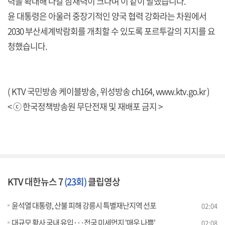
력을 확대해 나갈 잠재력이 크다며 이 같이 말했습니다.
윤 대통령은 아울러 중장기적인 양국 협력 강화라는 차원에서
2030 부산세계박람회를 개최할 수 있도록 포르투갈의 지지를 요
청했습니다.
( KTV 국민방송 케이블방송, 위성방송 ch164,
www.ktv.go.kr
)
< ⓒ 한국정책방송원 무단전재 및 재배포 금지 >
KTV 대한뉴스 7
(23회)
클립영상
윤석열 대통령, 산불 피해 강릉시 특별재난지역 선포
02:04
대규모 황사 국내 유입···전국 미세먼지 '매우 나쁨'
02:08