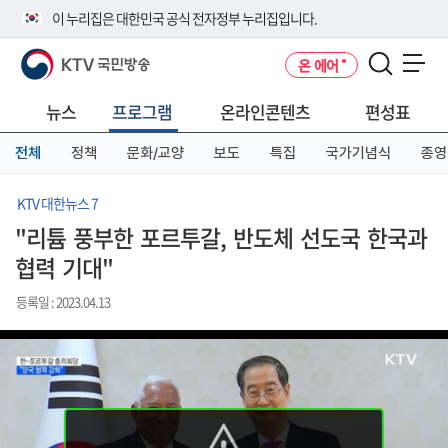
본
메
전
이 누리집은 대한민국 공식 전자정부 누리집입니다.
문
뉴
체
바
바
메
KTV 국민방송
온 에어
로
로
뉴
공식 누리집 주소 확인하기
메뉴 열기
가
가
바
go.kr 주소를 사용하는 누리집은 대한민국 정부기관이 관리하는 누리집입
기
기
로
뉴스
프로그램
온라인콘텐츠
편성표
니다.
가
이밖에 or.kr 또는 .kr등 다른 도메인 주소를 사용하고 있다면 아래 URL에
기
전체
정책
문화/교양
보도
특집
국가기념식
종영
서 도메인 주소를 확인해 보세요
운영중인 공식 누리집보기
KTV 대한뉴스 7
"리튬 풍부한 포르투갈, 반도체 선도국 한국과
협력 기대"
등록일 : 2023.04.13