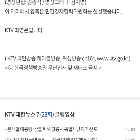
(영상편집: 김종석 / 영상그래픽: 김지영)
이 자리에서 양측은 민간경제협력위원회를 신설했습니다.
KTV 최영은입니다.
( KTV 국민방송 케이블방송, 위성방송 ch164,
www.ktv.go.kr
)
< ⓒ 한국정책방송원 무단전재 및 재배포 금지 >
KTV 대한뉴스 7
(23회)
클립영상
윤석열 대통령, 산불 피해 강릉시 특별재난지역 선포
02:04
대규모 황사 국내 유입···전국 미세먼지 '매우 나쁨'
02:08