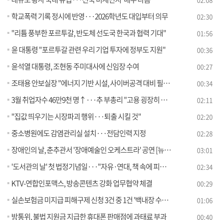
학교폭력 기록 정시에 반영···2026학년도 대입부터 의무
02:30
"리튬 풍부한 포르투갈, 반도체 선도국 한국과 협력 기대"
01:56
윤 대통령 "포르투갈 관련 우리 기업 투자에 정부도 지원"
00:36
윤석열 대통령, 조현동 주미대사에 신임장 수여
00:27
조태용 안보실장 "에너지 기반 시설, 사이버공격 대비 필요"
00:34
3월 취업자수 46만9천 명↑···추 부총리 "고용 굉장히 좋아"
02:11
"집값 띄우기는 시장파괴 행위···퇴출 시킬 것"
02:20
중소병원에도 감염관리실 설치···전담인력 지정
02:28
장애인의 날, 춘추관서 '장애예술인 오케스트라' 공연 [뉴스의 맥]
03:01
'도서관의 날' 첫 법정기념일···"자유·연대, 책 속에 피어나기를"
02:34
KTV-연합인포맥스, 방송콘텐츠 강화 업무협약 체결
00:29
실손보험금 미지급 피해구제 신청 3건 중 1건 '백내장 수술' 관련
01:06
방통위, 불법 지원금 지급한 휴대폰 판매점에 과태료 부과
00:40