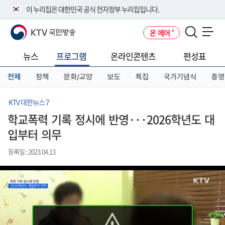
본
메
전
이 누리집은 대한민국 공식 전자정부 누리집입니다.
문
뉴
체
바
바
메
KTV 국민방송
온 에어
로
로
뉴
공식 누리집 주소 확인하기
메뉴 열기
가
가
바
go.kr 주소를 사용하는 누리집은 대한민국 정부기관이 관리하는 누리집입
기
기
로
뉴스
프로그램
온라인콘텐츠
편성표
니다.
가
이밖에 or.kr 또는 .kr등 다른 도메인 주소를 사용하고 있다면 아래 URL에
기
전체
정책
문화/교양
보도
특집
국가기념식
종영
서 도메인 주소를 확인해 보세요
운영중인 공식 누리집보기
KTV 대한뉴스 7
학교폭력 기록 정시에 반영···2026학년도 대
입부터 의무
등록일 : 2023.04.13