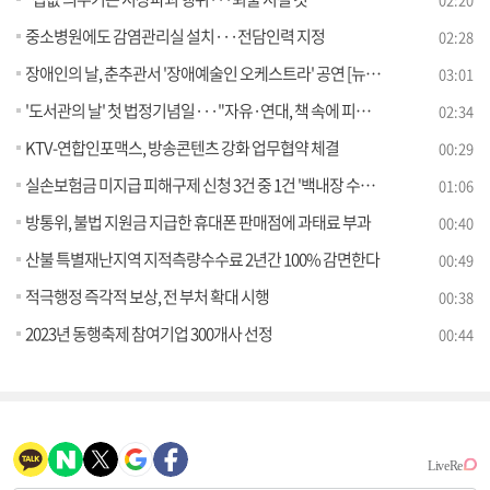
중소병원에도 감염관리실 설치···전담인력 지정
02:28
장애인의 날, 춘추관서 '장애예술인 오케스트라' 공연 [뉴스의 맥]
03:01
'도서관의 날' 첫 법정기념일···"자유·연대, 책 속에 피어나기를"
02:34
KTV-연합인포맥스, 방송콘텐츠 강화 업무협약 체결
00:29
실손보험금 미지급 피해구제 신청 3건 중 1건 '백내장 수술' 관련
01:06
방통위, 불법 지원금 지급한 휴대폰 판매점에 과태료 부과
00:40
산불 특별재난지역 지적측량수수료 2년간 100% 감면한다
00:49
적극행정 즉각적 보상, 전 부처 확대 시행
00:38
2023년 동행축제 참여기업 300개사 선정
00:44