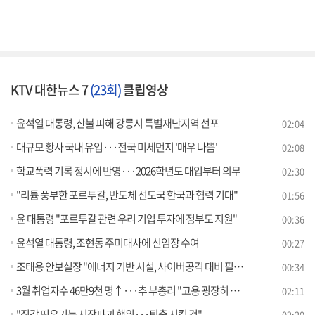
KTV 대한뉴스 7
(23회)
클립영상
윤석열 대통령, 산불 피해 강릉시 특별재난지역 선포
02:04
대규모 황사 국내 유입···전국 미세먼지 '매우 나쁨'
02:08
학교폭력 기록 정시에 반영···2026학년도 대입부터 의무
02:30
"리튬 풍부한 포르투갈, 반도체 선도국 한국과 협력 기대"
01:56
윤 대통령 "포르투갈 관련 우리 기업 투자에 정부도 지원"
00:36
윤석열 대통령, 조현동 주미대사에 신임장 수여
00:27
조태용 안보실장 "에너지 기반 시설, 사이버공격 대비 필요"
00:34
3월 취업자수 46만9천 명↑···추 부총리 "고용 굉장히 좋아"
02:11
"집값 띄우기는 시장파괴 행위···퇴출 시킬 것"
02:20