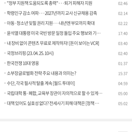
"정부 지원책 도움되도록 총력"···퇴거 피해자 지원
02:46
학령인구 감소 여파···2027년까지 교사 신규채용 감축
02:14
아동·청소년 잊힐 권리 지원···내년엔 부모까지 확대
02:22
윤석열 대통령 미국 국빈 방문 일정 돌입 주요 행보와 기대성과는?
17:40
내 장비 없이 콘텐츠 무료로 제작하자! [돈이 보이는 VCR]
03:40
국정브리핑 (23. 04. 25. 10시)
02:40
한국전쟁 10대 영웅
01:37
소부장글로벌화 전략 주요 내용과 의미는?
15:37
수단, 각국 필사적 탈출 계속 [월드 투데이]
04:59
국립대학 통·폐합, 교육부 장관이 자의적으로 할 수 있게 된다? [정책 바로보기]
05:00
대책 있어도 실효성 없다? 전세사기 피해 대책은 [정책 바로보기]
05:02