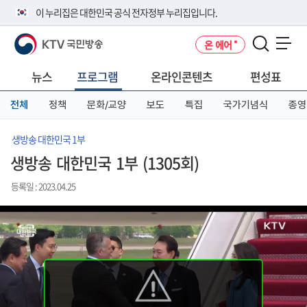
본
메
전
이 누리집은 대한민국 공식 전자정부 누리집입니다.
문
뉴
체
바
바
메
KTV 국민방송
온 에어
로
로
뉴
공식 누리집 주소 확인하기
메뉴 열기
가
가
바
go.kr 주소를 사용하는 누리집은 대한민국 정부기관이 관리하는 누리집입
기
기
로
뉴스
프로그램
온라인콘텐츠
편성표
니다.
가
이밖에 or.kr 또는 .kr등 다른 도메인 주소를 사용하고 있다면 아래 URL에
기
전체
정책
문화/교양
보도
특집
국가기념식
종영
서 도메인 주소를 확인해 보세요
운영중인 공식 누리집보기
생방송 대한민국 1부
생방송 대한민국 1부 (1305회)
등록일 : 2023.04.25