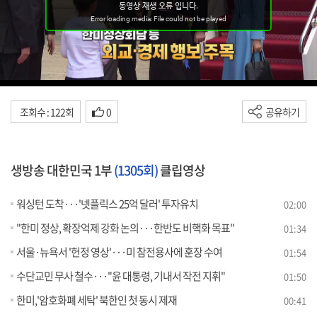
조회수 : 122회
0
공유하기
생방송 대한민국 1부
(1305회)
클립영상
워싱턴 도착···'넷플릭스 25억 달러' 투자유치
02:00
"한미 정상, 확장억제 강화 논의···한반도 비핵화 목표"
01:34
서울·뉴욕서 '헌정 영상'···미 참전용사에 훈장 수여
01:54
수단교민 무사 철수···"윤 대통령, 기내서 작전 지휘"
01:50
한미,'암호화폐 세탁' 북한인 첫 동시 제재
00:41