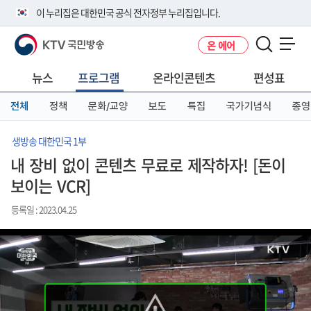
본
메
전
이 누리집은 대한민국 공식 전자정부 누리집입니다.
문
뉴
체
바
바
메
KTV 국민방송
온 에어
로
로
뉴
공식 누리집 주소 확인하기
메뉴 열기
가
가
바
go.kr 주소를 사용하는 누리집은 대한민국 정부기관이 관리하는 누리집입
기
기
로
뉴스
프로그램
온라인콘텐츠
편성표
니다.
가
이밖에 or.kr 또는 .kr등 다른 도메인 주소를 사용하고 있다면 아래 URL에
기
전체
정책
문화/교양
보도
특집
국가기념식
종영
서 도메인 주소를 확인해 보세요
운영중인 공식 누리집보기
생방송 대한민국 1부
내 장비 없이 콘텐츠 무료로 제작하자! [돈이
보이는 VCR]
등록일 : 2023.04.25