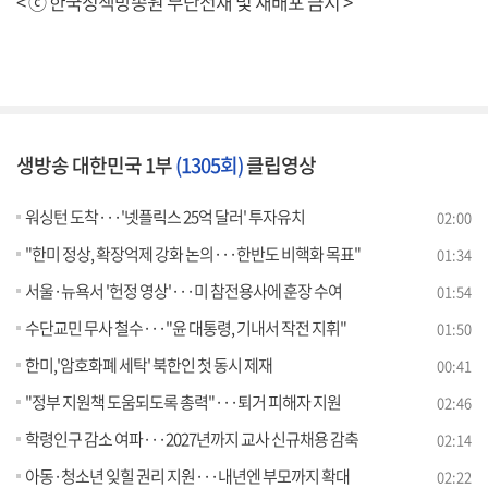
< ⓒ 한국정책방송원 무단전재 및 재배포 금지 >
생방송 대한민국 1부
(1305회)
클립영상
워싱턴 도착···'넷플릭스 25억 달러' 투자유치
02:00
"한미 정상, 확장억제 강화 논의···한반도 비핵화 목표"
01:34
서울·뉴욕서 '헌정 영상'···미 참전용사에 훈장 수여
01:54
수단교민 무사 철수···"윤 대통령, 기내서 작전 지휘"
01:50
한미,'암호화폐 세탁' 북한인 첫 동시 제재
00:41
"정부 지원책 도움되도록 총력"···퇴거 피해자 지원
02:46
학령인구 감소 여파···2027년까지 교사 신규채용 감축
02:14
아동·청소년 잊힐 권리 지원···내년엔 부모까지 확대
02:22