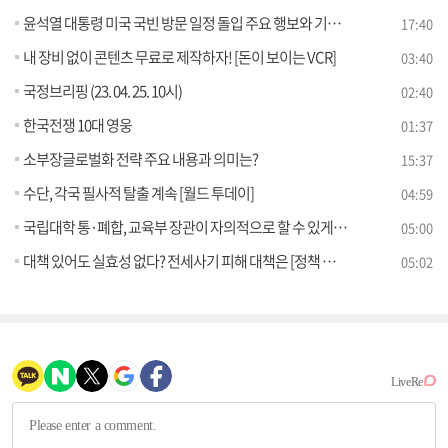
윤석열 대통령 미국 국빈 방문 일정 돌입 주요 행보와 기대성과는?
17:40
내 장비 없이 콘텐츠 무료로 제작하자! [돈이 보이는 VCR]
03:40
국정브리핑 (23. 04. 25. 10시)
02:40
한국전쟁 10대 영웅
01:37
소부장글로벌화 전략 주요 내용과 의미는?
15:37
수단, 각국 필사적 탈출 계속 [월드 투데이]
04:59
국립대학 통·폐합, 교육부 장관이 자의적으로 할 수 있게 된다? [정책 바로보기]
05:00
대책 있어도 실효성 없다? 전세사기 피해 대책은 [정책 바로보기]
05:02