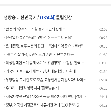
생방송 대한민국 2부
(1350회)
클립영상
한 총리 "후쿠시마 시찰 결과 국민께 상세 보고"
02:58
윤석열 대통령 "종교계 연대정신 든든한 버팀목"
00:23
윤 대통령, 호주 부총리 접견···"인태 지역 중요 파트너"
00:36
"북한 정찰위성, 유엔 안보리 위반···단호히 대응"
01:50
악성임대인 소개 중개사 41% '위법행위'···점검, 전국으로 확대
03:09
외국인 계절근로자 체류 기간, 최대 8개월까지 확대
01:54
우당탕탕 그 시절 도로 모습, 교통질서를 지킵시다! [라떼는 뉴우스]
05:04
우크라, 대반격 임박 시사 [글로벌뉴스]
06:26
자동차 부품 산업 14.3조 원 공급, 미래차 시대 연다 [경제&이슈]
24:11
정부, 외국인 계절근로자 체류기간 확대 (5.30) [브리핑 인사이트]
04:29