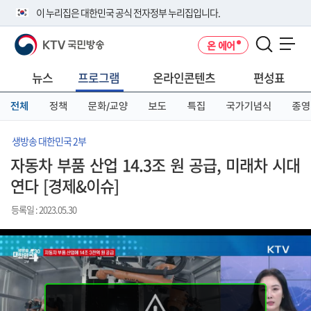
본
메
전
이 누리집은 대한민국 공식 전자정부 누리집입니다.
문
뉴
체
바
바
메
KTV 국민방송
온 에어
로
로
뉴
공식 누리집 주소 확인하기
메뉴 열기
가
가
바
go.kr 주소를 사용하는 누리집은 대한민국 정부기관이 관리하는 누리집입
기
기
로
뉴스
프로그램
온라인콘텐츠
편성표
니다.
가
이밖에 or.kr 또는 .kr등 다른 도메인 주소를 사용하고 있다면 아래 URL에
기
전체
정책
문화/교양
보도
특집
국가기념식
종영
서 도메인 주소를 확인해 보세요
운영중인 공식 누리집보기
생방송 대한민국 2부
자동차 부품 산업 14.3조 원 공급, 미래차 시대
연다 [경제&이슈]
등록일 : 2023.05.30