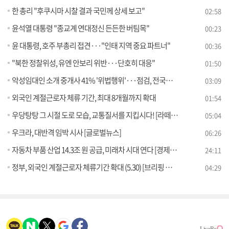
한 총리 "후쿠시마 시찰 결과 국민께 상세 보고"
02:58
윤석열 대통령 "종교계 연대정신 든든한 버팀목"
00:23
윤 대통령, 호주 부총리 접견···"인태 지역 중요 파트너"
00:36
"북한 정찰위성, 유엔 안보리 위반···단호히 대응"
01:50
악성임대인 소개 중개사 41% '위법행위'···점검, 전국으로 확대
03:09
외국인 계절근로자 체류 기간, 최대 8개월까지 확대
01:54
우당탕탕 그 시절 도로 모습, 교통질서를 지킵시다! [라떼는 뉴우스]
05:04
우크라, 대반격 임박 시사 [글로벌뉴스]
06:26
자동차 부품 산업 14.3조 원 공급, 미래차 시대 연다 [경제&이슈]
24:11
정부, 외국인 계절근로자 체류기간 확대 (5.30) [브리핑 인사이트]
04:29