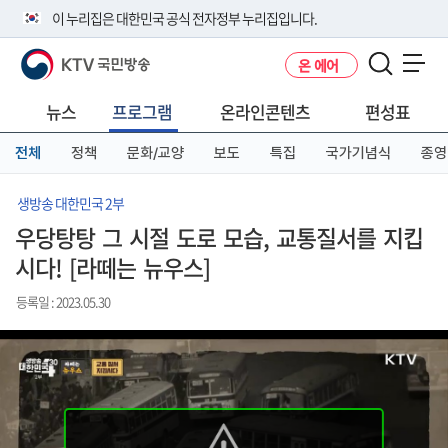
본
메
전
이 누리집은 대한민국 공식 전자정부 누리집입니다.
문
뉴
체
바
바
메
KTV 국민방송
온 에어
로
로
뉴
공식 누리집 주소 확인하기
메뉴 열기
가
가
바
go.kr 주소를 사용하는 누리집은 대한민국 정부기관이 관리하는 누리집입
기
기
로
뉴스
프로그램
온라인콘텐츠
편성표
니다.
가
이밖에 or.kr 또는 .kr등 다른 도메인 주소를 사용하고 있다면 아래 URL에
기
전체
정책
문화/교양
보도
특집
국가기념식
종영
서 도메인 주소를 확인해 보세요
운영중인 공식 누리집보기
생방송 대한민국 2부
우당탕탕 그 시절 도로 모습, 교통질서를 지킵
시다! [라떼는 뉴우스]
등록일 : 2023.05.30