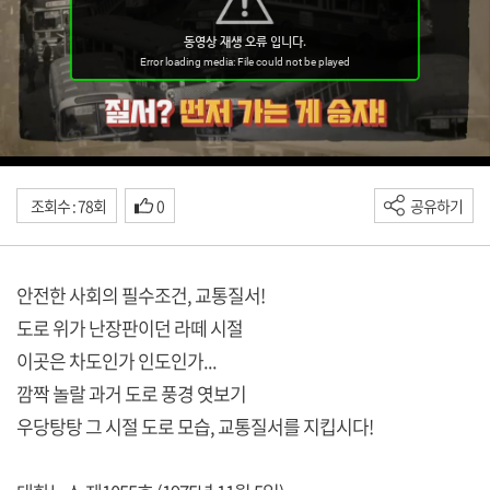
조회수 : 78회
0
공유하기
안전한 사회의 필수조건, 교통질서!
도로 위가 난장판이던 라떼 시절
이곳은 차도인가 인도인가...
깜짝 놀랄 과거 도로 풍경 엿보기
우당탕탕 그 시절 도로 모습, 교통질서를 지킵시다!