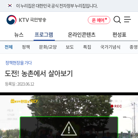
본
메
전
이 누리집은 대한민국 공식 전자정부 누리집입니다.
문
뉴
체
바
바
메
KTV 국민방송
온 에어
로
로
뉴
공식 누리집 주소 확인하기
메뉴 열기
가
가
바
go.kr 주소를 사용하는 누리집은 대한민국 정부기관이 관리하는 누리집입
기
기
로
뉴스
프로그램
온라인콘텐츠
편성표
니다.
가
이밖에 or.kr 또는 .kr등 다른 도메인 주소를 사용하고 있다면 아래 URL에
기
전체
정책
문화/교양
보도
특집
국가기념식
종영
서 도메인 주소를 확인해 보세요
운영중인 공식 누리집보기
정책현장을 가다
도전! 농촌에서 살아보기
등록일 : 2023.06.12