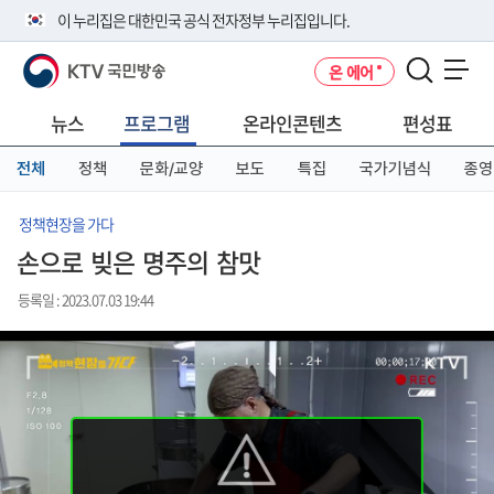
본
메
전
이 누리집은 대한민국 공식 전자정부 누리집입니다.
문
뉴
체
바
바
메
KTV 국민방송
온 에어
로
로
뉴
공식 누리집 주소 확인하기
메뉴 열기
가
가
바
go.kr 주소를 사용하는 누리집은 대한민국 정부기관이 관리하는 누리집입
기
기
로
뉴스
프로그램
온라인콘텐츠
편성표
니다.
가
이밖에 or.kr 또는 .kr등 다른 도메인 주소를 사용하고 있다면 아래 URL에
기
전체
정책
문화/교양
보도
특집
국가기념식
종영
서 도메인 주소를 확인해 보세요
운영중인 공식 누리집보기
정책현장을 가다
손으로 빚은 명주의 참맛
등록일 : 2023.07.03 19:44