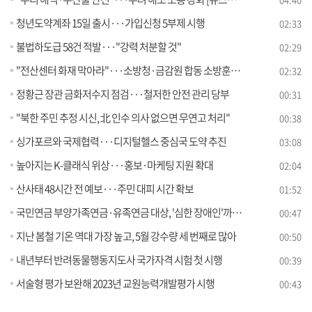
청년도약계좌 15일 출시···가입신청 5부제 시행
02:33
불법하도급 58건 적발···"강력 처분할 것"
02:29
"전산센터 화재 막아라"···소방청·금감원 합동 소방훈련 [정책현장+]
02:32
정황근 장관 금화저수지 점검···철저한 안전 관리 당부
00:31
"북한 주민 추정 시신, 北 인수 의사 없으면 무연고 처리"
00:38
싱가포르와 국제협력···디지털헬스 중심국 도약 추진
03:08
높아지는 K-클래식 위상···홍보·마케팅 지원 확대
02:04
산사태 48시간 전 예보···주민 대피 시간 확보
01:52
국민연금 부양가족연금·유족연금 대상, '심한 장애인'까지 확대
00:47
지난 봄철 기온 역대 가장 높고, 5월 강수량 세 번째로 많아
00:50
내년부터 반려동물행동지도사 국가자격 시험 첫 시행
00:39
서술형 평가 보완해 2023년 교원능력개발평가 시행
00:43