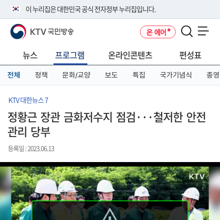
본
메
전
이 누리집은 대한민국 공식 전자정부 누리집입니다.
문
뉴
체
바
바
메
KTV 국민방송
온 에어
로
로
뉴
공식 누리집 주소 확인하기
메뉴 열기
가
가
바
go.kr 주소를 사용하는 누리집은 대한민국 정부기관이 관리하는 누리집입
기
기
로
뉴스
프로그램
온라인콘텐츠
편성표
니다.
가
이밖에 or.kr 또는 .kr등 다른 도메인 주소를 사용하고 있다면 아래 URL에
기
전체
정책
문화/교양
보도
특집
국가기념식
종영
서 도메인 주소를 확인해 보세요
운영중인 공식 누리집보기
KTV 대한뉴스 7
정황근 장관 금화저수지 점검···철저한 안전
관리 당부
등록일 : 2023.06.13