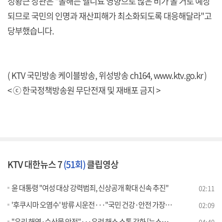
정황근 장관은 "올해는 엘니뇨 영향으로 많은 비가 올 거로 예상
되므로 국민의 인명과 재산피해가 최소화되도록 대응해달라"고
당부했습니다.
( KTV 국민방송 케이블방송, 위성방송 ch164,
www.ktv.go.kr
)
< ⓒ 한국정책방송원 무단전재 및 재배포 금지 >
KTV 대한뉴스 7
(51회)
클립영상
윤 대통령 "여성 대상 강력범죄, 신상공개 확대 신속 추진"
02:11
'후쿠시마 오염수' 방류 시운전···"국민 건강·안전 가장 중요"
02:09
"우리 해역·수산물 안전"···우려 해소 소통 강화 [뉴스의 맥]
04:40