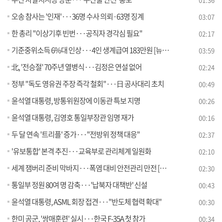
오송 참사는 '인재'···36명 수사 의뢰·63명 징계
03:07
한 총리 "이상기후 빈번···공직자 경각심 필요"
02:17
기준중위소득 6%대 인상···4인 생계급여 183만원 [뉴스의 맥]
03:59
北, '전승절' 70주년 열병식···김정은 연설 없어
02:24
정부 "독도 영유권 주장 즉각 철회"···日 공사대리 초치
00:49
윤석열 대통령, 방통위원장에 이동관 특보 지명
00:26
윤석열 대통령, 김영호 통일부장관 임명 재가
00:16
두 달 연속 '트리플' 증가···"전방위 정책 대응"
02:37
'유보통합' 본격 추진···교육부로 관리체계 일원화
02:10
세계 잼버리 준비 막바지···폭염 대비 안전관리 만전 [정책현장+]
02:30
통일부 정원 80여 명 감축···'납북자 대책반' 신설
00:43
윤석열 대통령, ASML 회장 접견···"반도체 협력 확대"
00:30
한미 공군, '쌍매훈련' 실시···한국 F-35A 첫 참가
00:34