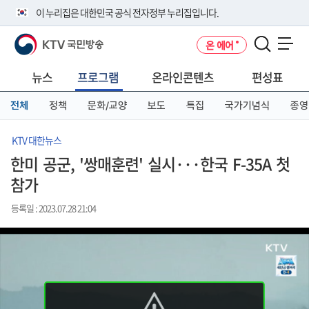
본
메
전
이 누리집은 대한민국 공식 전자정부 누리집입니다.
문
뉴
체
바
바
메
KTV 국민방송
온 에어
로
로
뉴
공식 누리집 주소 확인하기
메뉴 열기
가
가
바
go.kr 주소를 사용하는 누리집은 대한민국 정부기관이 관리하는 누리집입
기
기
로
뉴스
프로그램
온라인콘텐츠
편성표
니다.
가
이밖에 or.kr 또는 .kr등 다른 도메인 주소를 사용하고 있다면 아래 URL에
기
전체
정책
문화/교양
보도
특집
국가기념식
종영
서 도메인 주소를 확인해 보세요
운영중인 공식 누리집보기
KTV 대한뉴스
한미 공군, '쌍매훈련' 실시···한국 F-35A 첫
참가
등록일 : 2023.07.28 21:04