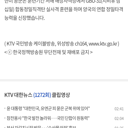
한미 공군은 훈련기간 서해 해상사격장에서 GBU-31(지비유 삼
십일) 합동정밀직격탄 실사격 훈련을 하며 양국의 연합 정밀타격
능력을 신장했습니다.
( KTV 국민방송 케이블방송, 위성방송 ch164,
www.ktv.go.kr
)
< ⓒ 한국정책방송원 무단전재 및 재배포 금지 >
KTV 대한뉴스
(1272회)
클립영상
윤 대통령 "대한민국, 유엔군 피 묻은 군복 위에 있어"
02:41
참전용사 "한국 발전 놀라워···국민 단합이 원동력"
02:04
부산 자갈치시장 방문···'수산물 안전' 홍보
01:36