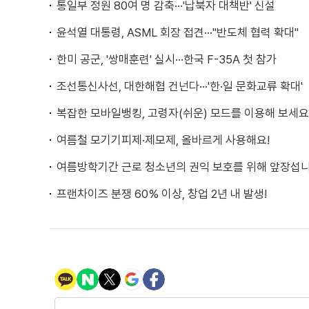
통일부 정원 80여 명 감축···'납북자 대책반' 신설
윤석열 대통령, ASML 회장 접견···"반도체 협력 확대"
한미 공군, '쌍매훈련' 실시···한국 F-35A 첫 참가
조선통신사선, 대한해협 건넌다···'한·일 문화교류 확대'
복잡한 모바일뱅킹, 고령자(쉬운) 모드를 이용해 보세요
여름철 모기기피제·제모제, 올바르게 사용해요!
여름방학기간 근로 청소년의 권익 보호를 위해 앞장섭
프랜차이즈 분쟁 60% 이상, 창업 2년 내 발생!