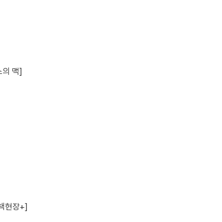
스의 맥]
책현장+]