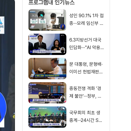
프로그램내 인기뉴스
성인 90.1% 1차 접
종···모레 임신부 사
전예약
6.3지방선거 대국
민담화···"AI 악용
가짜뉴스 처벌"
문 대통령, 문형배·
이미선 헌법재판관
임명 재가
중동전쟁 격화 '경
제 불안'···정부, 금
융·수출입 영향 최
소화
국무회의 최초 생
중계···24시간 SN
S 밀착소통