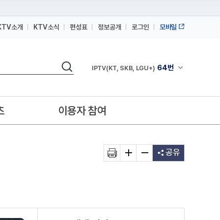
KTV소개
KTV소식
편성표
정보공개
로그인
모바일
164번
스카이라이프
검색
64번
채널안내 펼쳐
IPTV(KT, SKB, LGU+)
164번
스카이라이프
64번
IPTV(KT, SKB, LGU+)
츠
이용자 참여
164번
스카이라이프
공유