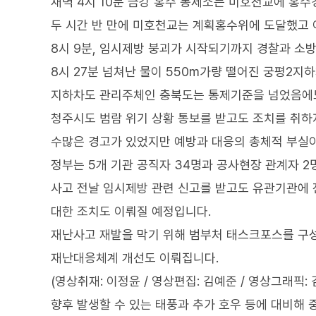
새벽 4시 10분 금강 홍수 통제소는 미호천교에 홍
두 시간 반 만에 미호천교는 계획홍수위에 도달했고
8시 9분, 임시제방 붕괴가 시작되기까지 경찰과 소
8시 27분 넘쳐난 물이 550m가량 떨어진 궁평2지
지하차도 관리주체인 충북도는 통제기준을 넘었음에도
청주시도 범람 위기 상황 통보를 받고도 조치를 취하
수많은 경고가 있었지만 예방과 대응의 총체적 부실이
정부는 5개 기관 공직자 34명과 공사현장 관계자 2
사고 전날 임시제방 관련 신고를 받고도 유관기관에 
대한 조치도 이뤄질 예정입니다.
재난사고 재발을 막기 위해 범부처 태스크포스를 구
재난대응체계 개선도 이뤄집니다.
(영상취재: 이정윤 / 영상편집: 김예준 / 영상그래픽: 
향후 발생할 수 있는 태풍과 추가 호우 등에 대비해