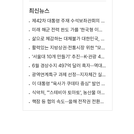
최신뉴스
제42차 대통령 주재 수석보좌관회의 이재명 대통령 모두말씀
미래 해군 전력 판도 가를 '한국형 이지스구축함' 건조 본격화 [K-정책 사용법]
삶으로 체감하는 대체불가 대한민국, 무엇이 달라지나? [정.주.행]
활력있는 지방상권·전통시장 위한 "모두의 상권 추진전략"
'서울대 10개 만들기' 추진···K-관광 4천만 시대 준비
6월 경상수지 497억 달러 흑자···역대 최대
광역연계특구 과제 선정···지자체간 실증 협력 확대
이 대통령 "육사가 쿠데타 중심" 발언 의미는?
식약처, "'스테비아 토마토', 농산물 아닌 가공식품"
핵잠 등 협의 속도···올해 전작권 전환시기 결정 추진