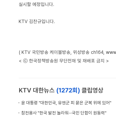
실시할 예정입니다.
KTV 김찬규입니다.
( KTV 국민방송 케이블방송, 위성방송 ch164,
www.
< ⓒ 한국정책방송원 무단전재 및 재배포 금지 >
KTV 대한뉴스
(1272회)
클립영상
윤 대통령 "대한민국, 유엔군 피 묻은 군복 위에 있어"
참전용사 "한국 발전 놀라워···국민 단합이 원동력"