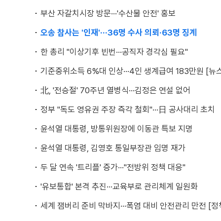
부산 자갈치시장 방문···'수산물 안전' 홍보
오송 참사는 '인재'···36명 수사 의뢰·63명 징계
한 총리 "이상기후 빈번···공직자 경각심 필요"
기준중위소득 6%대 인상···4인 생계급여 183만원 [뉴
北, '전승절' 70주년 열병식···김정은 연설 없어
정부 "독도 영유권 주장 즉각 철회"···日 공사대리 초치
윤석열 대통령, 방통위원장에 이동관 특보 지명
윤석열 대통령, 김영호 통일부장관 임명 재가
두 달 연속 '트리플' 증가···"전방위 정책 대응"
'유보통합' 본격 추진···교육부로 관리체계 일원화
세계 잼버리 준비 막바지···폭염 대비 안전관리 만전 [정