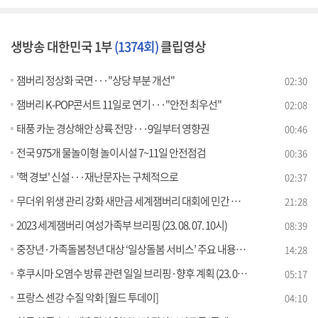
생방송 대한민국 1부
(1374회)
클립영상
잼버리 정상화 국면···"상당 부분 개선"
02:30
잼버리 K-POP콘서트 11일로 연기···"안전 최우선"
02:08
태풍 카눈 경상해안 상륙 전망···9일부터 영향권
00:46
전국 975개 물놀이형 놀이시설 7~11일 안전점검
00:36
'핵 경보' 신설···재난문자는 구체적으로
02:37
무더위 위생 관리 강화 새만금 세계잼버리 대회에 민간 지원 총력
21:28
2023 세계잼버리 여성가족부 브리핑 (23. 08. 07. 10시)
08:39
중장년·가족돌봄청년 대상 ‘일상돌봄 서비스’ 주요 내용은?
14:28
후쿠시마 오염수 방류 관련 일일 브리핑·향후 계획 (23. 08. 07. 11시)
05:17
프랑스 센강 수질 악화 [월드 투데이]
04:10