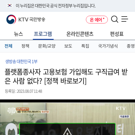
본
메
전
이 누리집은 대한민국 공식 전자정부 누리집입니다.
문
뉴
체
바
바
메
KTV 국민방송
온 에어
로
로
뉴
공식 누리집 주소 확인하기
메뉴 열기
가
가
바
go.kr 주소를 사용하는 누리집은 대한민국 정부기관이 관리하는 누리집입
기
기
로
뉴스
프로그램
온라인콘텐츠
편성표
니다.
가
이밖에 or.kr 또는 .kr등 다른 도메인 주소를 사용하고 있다면 아래 URL에
기
전체
정책
문화/교양
보도
특집
국가기념식
종영
서 도메인 주소를 확인해 보세요
운영중인 공식 누리집보기
생방송 대한민국 1부
플랫폼종사자 고용보험 가입해도 구직급여 받
은 사람 없다? [정책 바로보기]
등록일 : 2023.08.07 11:48