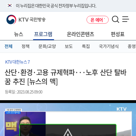
본
메
전
이 누리집은 대한민국 공식 전자정부 누리집입니다.
문
뉴
체
바
바
메
KTV 국민방송
온 에어
로
로
뉴
공식 누리집 주소 확인하기
메뉴 열기
가
가
바
go.kr 주소를 사용하는 누리집은 대한민국 정부기관이 관리하는 누리집입
기
기
로
뉴스
프로그램
온라인콘텐츠
편성표
니다.
가
이밖에 or.kr 또는 .kr등 다른 도메인 주소를 사용하고 있다면 아래 URL에
기
전체
정책
문화/교양
보도
특집
국가기념식
종영
서 도메인 주소를 확인해 보세요
운영중인 공식 누리집보기
KTV 대한뉴스 7
산단·환경·고용 규제혁파···노후 산단 탈바
꿈 추진 [뉴스의 맥]
등록일 : 2023.08.25 09:00