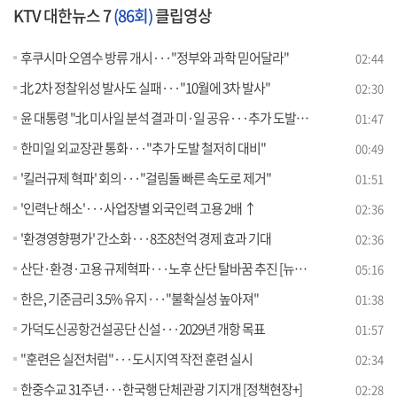
KTV 대한뉴스 7
(86회)
클립영상
후쿠시마 오염수 방류 개시···"정부와 과학 믿어달라"
02:44
北 2차 정찰위성 발사도 실패···"10월에 3차 발사"
02:30
윤 대통령 "北 미사일 분석 결과 미·일 공유···추가 도발 대비"
01:47
한미일 외교장관 통화···"추가 도발 철저히 대비"
00:49
'킬러규제 혁파' 회의···"걸림돌 빠른 속도로 제거"
01:51
'인력난 해소'···사업장별 외국인력 고용 2배 ↑
02:36
'환경영향평가' 간소화···8조8천억 경제 효과 기대
02:36
산단·환경·고용 규제혁파···노후 산단 탈바꿈 추진 [뉴스의 맥]
05:16
한은, 기준금리 3.5% 유지···"불확실성 높아져"
01:38
가덕도신공항건설공단 신설···2029년 개항 목표
01:57
"훈련은 실전처럼"···도시지역 작전 훈련 실시
02:34
한중수교 31주년···한국행 단체관광 기지개 [정책현장+]
02:28