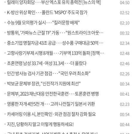
릴레이 양자회담···부산 엑스포 유치 총력전 [뉴스의 맥]
04:50
K-방산 위상 확인···폴란드 'MSPO' 주도국 참가
02:52
수능 9월 모의평가 실시···"킬러문항 배제"
02:10
방통위, '가짜뉴스 근절 TF' 가동···"원스트라이크 아웃제 추진"
00:32
중소기업 명절자금 43조 공급···성수품 구매대금 50억 지원
02:34
고향사랑기부제 시행 8개월···기부액 133억 돌파 [정책현장+]
02:48
초혼연령 남성 33.7세·여성 31.3세···더 올랐다
02:46
민간 방사능 검사 기관 점검···"국민 우려 최소화"
02:26
박보균 문체부 장관, "신진작가 지원에 최선"
00:34
문체부, 2023 재난대응 안전한국훈련···토론훈련 병행
00:41
영롱한 자개 4만5천 개···고려 나전칠기 일본서 귀환
02:23
카셰어링 이용 시, 본인확인·외관 점검 절차 강화 필요
00:54
지진, 당황하지 말고 이렇게 행동하세요!
00:44