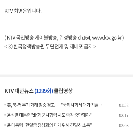
KTV 최영은입니다.
( KTV 국민방송 케이블방송, 위성방송 ch164,
www.ktv.go.kr
)
< ⓒ 한국정책방송원 무단전재 및 재배포 금지 >
KTV 대한뉴스
(1299회)
클립영상
美, 북-러 무기 거래 엄중 경고···"국제사회서 대가 치를 것"
01:58
윤석열 대통령 "北과 군사협력 시도 즉각 중단돼야"
02:17
윤 대통령 "한일중 정상회의 재개 위해 긴밀히 소통"
02:08