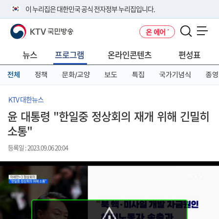
본
메
전
이 누리집은 대한민국 공식 전자정부 누리집입니다.
문
뉴
체
바
바
메
KTV 국민방송
온 에어
로
로
뉴
공식 누리집 주소 확인하기
메뉴 열기
가
가
바
go.kr 주소를 사용하는 누리집은 대한민국 정부기관이 관리하는 누리집입
기
기
로
뉴스
프로그램
온라인콘텐츠
편성표
니다.
가
이밖에 or.kr 또는 .kr등 다른 도메인 주소를 사용하고 있다면 아래 URL에
기
전체
정책
문화/교양
보도
특집
국가기념식
종영
서 도메인 주소를 확인해 보세요
운영중인 공식 누리집보기
KTV 대한뉴스
윤 대통령 "한일중 정상회의 재개 위해 긴밀히
소통"
등록일 : 2023.09.06 20:04