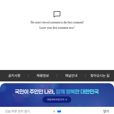
공지사항
채용정보
채널안내
찾아오시는 길
30128 세종특별자치시 정부2청사로 13 한국정책방송원 KTV
TEL: 044-204-8000
Copyrightⓒ KTV 국민방송 All Rights Reserved.
PC버전
앱 다운로드
오늘 하루 보지 않기
닫기