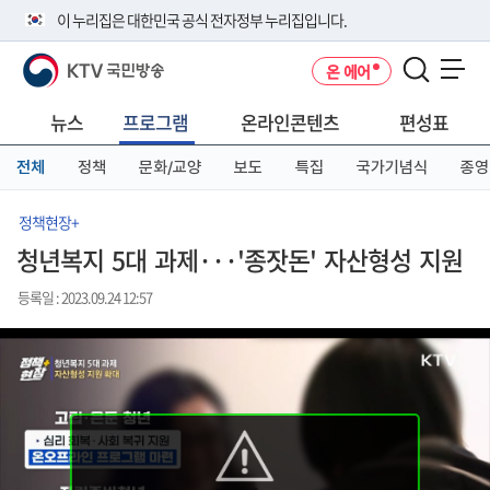
본
메
전
이 누리집은 대한민국 공식 전자정부 누리집입니다.
문
뉴
체
바
바
메
KTV 국민방송
온 에어
로
로
뉴
공식 누리집 주소 확인하기
메뉴 열기
가
가
바
go.kr 주소를 사용하는 누리집은 대한민국 정부기관이 관리하는 누리집입
기
기
로
뉴스
프로그램
온라인콘텐츠
편성표
니다.
가
이밖에 or.kr 또는 .kr등 다른 도메인 주소를 사용하고 있다면 아래 URL에
기
전체
정책
문화/교양
보도
특집
국가기념식
종영
서 도메인 주소를 확인해 보세요
운영중인 공식 누리집보기
정책현장+
청년복지 5대 과제···'종잣돈' 자산형성 지원
등록일 : 2023.09.24 12:57